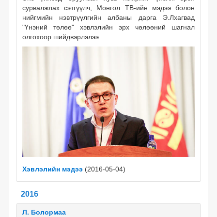
сурвалжлах сэтгүүлч, Монгол ТВ-ийн мэдээ болон
нийгмийн нэвтрүүлгийн албаны дарга Э.Лхагвад
"Үнэний төлөө" хэвлэлийн эрх чөлөөний шагнал
олгохоор шийдвэрлэлээ.
Хэвлэлийн мэдээ
(2016-05-04)
2016
Л. Болормаа