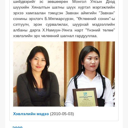
шийдвэрийг эс зөвшөөрөн Монгол Улсын Дээд
шүүхийн Хяналтын шатны шүүх хүртэл мэргэжлийн
эрхээ хамгаалан тэмцсэн Завхан аймгийн "Завхан"
сонины эрхлэгч Б.Мягмарсүрэн, "Өглөөний сонин"-ы
сэтгүүлч, эрэн сурвалжлах, шуурхай мэдээллийн
албаны дарга Х.Намуун-Уянга нарт "Үнэний төлөө"
хэвлэлийн эрх чөлөөний шагнал гардууллаа.
Хэвлэлийн мэдээ
(2010-05-03)