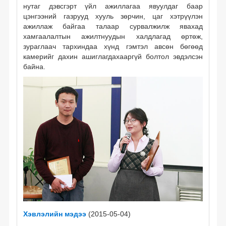
нутаг дэвсгэрт үйл ажиллагаа явуулдаг баар
цэнгээний газрууд хууль зөрчин, цаг хэтрүүлэн
ажиллаж байгаа талаар сурвалжилж явахад
хамгаалалтын ажилтнуудын халдлагад өртөж,
зураглаач тархиндаа хүнд гэмтэл авсөн бөгөөд
камерийг дахин ашиглагдахааргүй болтол эвдэлсэн
байна.
Хэвлэлийн мэдээ
(2015-05-04)