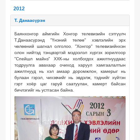
2012
Т. Данаасүрэн
Баянхонгор аймгийн Хонгор телевизийн сэтгүүлч
Т.Данаасүрэнд "Үнэний төлөө" хэвлэлийн эрх
чөлөөний шагнал олголоо. "Хонгор" телевизийнхэн
олон нийтэд тэнцвэртэй мэдээлэл хүргэх зорилгоор
"Спейшл майнз" ХХК-ны холбогдох ажилтнуудаас
тодруулга авахаар очиход харуул хамгаалалтын
ажилтнууд нь хэл амаар доромжлон, камерыг нь
булаан гэрэл, чихэвчийг нь эвдэлж, тэднийг хүйтэн
гэрт хоёр цаг гаруй саатуулан, камерт байсан
бичлэгийг нь устгасан байна.