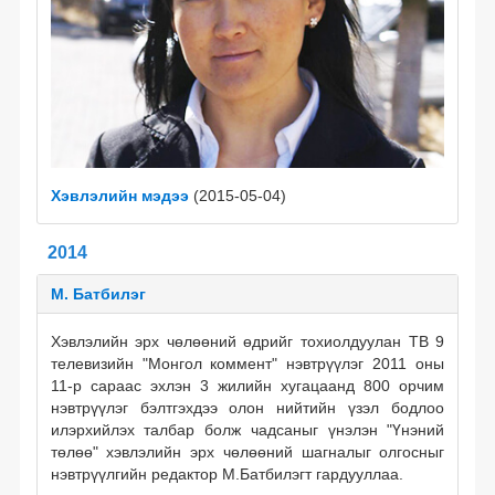
Хэвлэлийн мэдээ
(2015-05-04)
2014
М. Батбилэг
Хэвлэлийн эрх чөлөөний өдрийг тохиолдуулан ТВ 9
телевизийн "Монгол коммент" нэвтрүүлэг 2011 оны
11-р сараас эхлэн 3 жилийн хугацаанд 800 орчим
нэвтрүүлэг бэлтгэхдээ олон нийтийн үзэл бодлоо
илэрхийлэх талбар болж чадсаныг үнэлэн "Үнэний
төлөө" хэвлэлийн эрх чөлөөний шагналыг олгосныг
нэвтрүүлгийн редактор М.Батбилэгт гардууллаа.