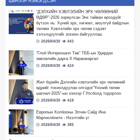
ШИНЭЭР НЭМЭГДСЭН
“ДЭЛХИЙН ХЭВЛЭЛИЙН ЭРХ ЧӨЛӨӨНИЙ
ӨДӨР”-2026 зориулсан Энх тайван ирээдүйг
бүтээх нь: Хүний эрх, хөгжил, аюулгүй байдлын
төлөөх Хэвлэлийн эрх чөлөө сэдэвт
хэлэлцүүлгийг зохион байгууллаа.
2026/04/30
443
“Глоб Интернэшнл Төв” ТББ-ын Удирдах
зөвлөлийн дарга Х.Наранжаргал
2026/04/30
424
Жил бүрийн Дэлхийн хэвлэлийн эрх чөлөөний
өдрийг тохиолдуулан олгодог“Үнэний төлөө
шагнал-2025”-ын эзнээр Г.Улсболд тодорлоо.
2026/04/30
418
Европын Холбооны Элчин Сайд Ина
Марчюлёните - Нээлтийн үг
2026/04/30
385