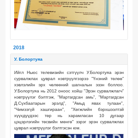
2018
У. Болортуяа
Ийгл Ньюс телевизийн сэтгүүлч У.Болортуяа эрэн
сурвалжлах цуврал нэвтрүүлгээрээ "Үнэний төлөө"
хэвлэлийн эрх чөлөөний шагналын эзэн боллоо.
У.Болортуяа нь 2012 оноос хойш "Эрэн сурвалжлагч"
нэвтрүүлэг бэлтгэж, "Мартагдсан амь", "Мартагдсан
Д.Сүхбаатарын эрэлд", "Амьд явах тулаан",
"Чимээгүй хашгираан", "Хөгжлийн бэрхшээлтэй
хүүхдүүдээс төр нь харамласан 10 дугаар
цэцэрлэгийн төсвийн мөнгө" зэрэг эрэн сурвалжлах
цуврал нэвтрүүлэг бэлтгэсэн юм.