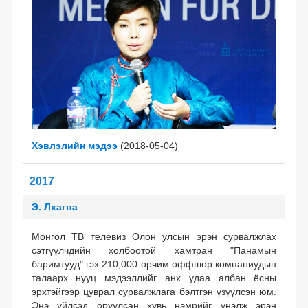
Хэвлэлийн мэдээ
(2018-05-04)
2017
Э. Лхагва
Монгол ТВ телевиз Олон улсын эрэн сурвалжлах
сэтгүүлчдийн холбоотой хамтран "Панамын
баримтууд" гэх 210,000 орчим оффшор компаниудын
талаарх нууц мэдээллийг анх удаа албан ёсны
эрхтэйгээр цуврал сурвалжлага бэлтгэн үзүүлсэн юм.
Энэ үйлсэд оруулсан хувь нэмрийг үнэлж эрэн