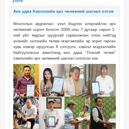
2009
Анх удаа Хэвлэлийн эрх чөлөөний шагнал олгов
Монголын ардчилал, үзэл бодлоо илэрхийлэх эрх
чөлөөний сорил болсон 2008 оны 7 дугаар сарын 1-
ний үйл явдлыг шуурхай сурвалжлан олон нийтэд
үнэнийг хэлэхийн төлөө мэргэжлийн эр зориг гарган
хувь нэмэр оруулсан 8 сэтгүүлч, хэвлэл мэдээллийн
байгууллагын ажилтанд анх удаа "Үнэний төлөө"
хэвлэлийн эрх чөлөөний шагнал олгосон юм.