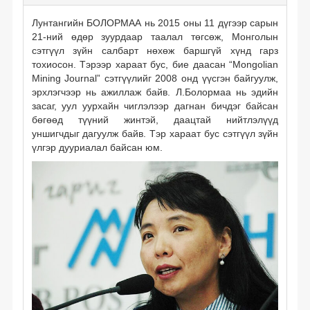
Лунтангийн БОЛОРМАА нь 2015 оны 11 дүгээр сарын
21-ний өдөр зуурдаар таалал төгсөж, Монголын
сэтгүүл зүйн салбарт нөхөж баршгүй хүнд гарз
тохиосон. Тэрээр хараат бус, бие даасан “Mongolian
Mining Journal” сэтгүүлийг 2008 онд үүсгэн байгуулж,
эрхлэгчээр нь ажиллаж байв. Л.Болормаа нь эдийн
засаг, уул уурхайн чиглэлээр дагнан бичдэг байсан
бөгөөд түүний жинтэй, даацтай нийтлэлүүд
уншигчдыг дагуулж байв. Тэр хараат бус сэтгүүл зүйн
үлгэр дууриалал байсан юм.