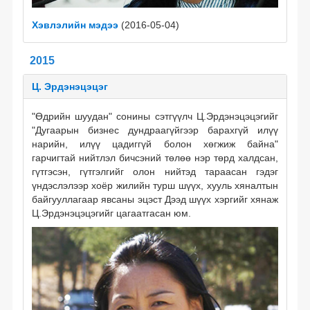
Хэвлэлийн мэдээ
(2016-05-04)
2015
Ц. Эрдэнэцэцэг
"Өдрийн шуудан" сонины сэтгүүлч Ц.Эрдэнэцэцэгийг
"Дугаарын бизнес дундраагүйгээр барахгүй илүү
нарийн, илүү цадиггүй болон хөгжиж байна"
гарчигтай нийтлэл бичсэний төлөө нэр төрд халдсан,
гүтгэсэн, гүтгэлгийг олон нийтэд тараасан гэдэг
үндэслэлээр хоёр жилийн турш шүүх, хууль хяналтын
байгууллагаар явсаны эцэст Дээд шүүх хэргийг хянаж
Ц.Эрдэнэцэцэгийг цагаатгасан юм.