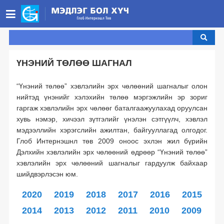
НҮҮР ХУУДАС
БИДНИЙ ТУХАЙ ▾
ҮНЭНИЙ ТӨЛӨӨ ШАГНАЛ
Бидний тухай ▾
МЭДЭЭ
“Үнэний төлөө” хэвлэлийн эрх чөлөөний шагналыг олон
Юу хийдэг вэ? ▾
Танилцуулга
ХУУЛИУД ▾
нийтэд үнэнийг хэлэхийн төлөө мэргэжлийн эр зориг
гаргаж хэвлэлийн эрх чөлөөг баталгаажуулахад оруулсан
Стратегийн хөтөлбөрүүд
Монгол Улсын хууль ▾
Санхүүжүүлэгчид
Удирдах зөвлөл
ХОЛБОО БАРИХ
хувь нэмэр, хичээл зүтгэлийг үнэлэн сэтгүүлч, хэвлэл
Үзэл бодлоо илэрхийлэх эрх чөлөө
Олон улсын хэм хэмжээ ▾
Гишүүн байгууллага
Зорилтот бүлэг
Хамт олон
ENGLISH
мэдээллийн хэрэгслийн ажилтан, байгууллагад олгодог.
Глоб Интернэшнл төв 2009 оноос эхлэн жил бүрийн
Үзэл бодлоо илэрхийлэх эрх чөлөө
Хамтрагч байгууллагууд
Үйл ажиллагааны хэлбэр
Мэдээллийн эрх чөлөө
ТББ код
Дэлхийн хэвлэлийн эрх чөлөөний өдрөөр “Үнэний төлөө”
хэвлэлийн эрх чөлөөний шагналыг гардуулж байхаар
Хэвлэл мэдээллийн эрх чөлөө
Мэдээллийн эрх чөлөө
Тэмдэглэлт өдрүүд
шийдвэрлэсэн юм.
Хэрэгжиж буй төслүүд
Хэвлэлийн эрх чөлөө
Улсын нууц
2020
2019
2018
2017
2016
2015
Байгууллагын нууцын тухай
Өргөн нэвтрүүлэг
Жилийн тайлан
2014
2013
2012
2011
2010
2009
Цахим эрх, эрх чөлөө
Хувийн нууцын тухай
Аудитын тайлан