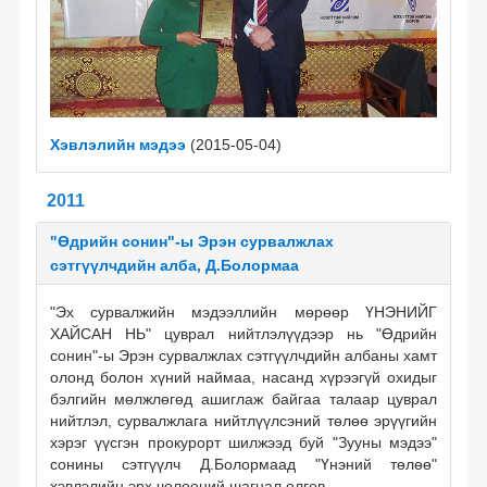
Хэвлэлийн мэдээ
(2015-05-04)
2011
"Өдрийн сонин"-ы Эрэн сурвалжлах
сэтгүүлчдийн алба, Д.Болормаа
"Эх сурвалжийн мэдээллийн мөрөөр ҮНЭНИЙГ
ХАЙСАН НЬ" цуврал нийтлэлүүдээр нь "Өдрийн
сонин"-ы Эрэн сурвалжлах сэтгүүлчдийн албаны хамт
олонд болон хүний наймаа, насанд хүрээгүй охидыг
бэлгийн мөлжлөгөд ашиглаж байгаа талаар цуврал
нийтлэл, сурвалжлага нийтлүүлсэний төлөө эрүүгийн
хэрэг үүсгэн прокурорт шилжээд буй "Зууны мэдээ"
сонины сэтгүүлч Д.Болормаад "Үнэний төлөө"
хэвлэлийн эрх чөлөөний шагнал олгов.