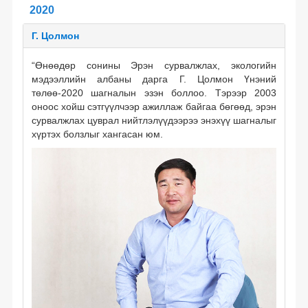
2020
Төрөөс хэвлэл мэдээлэлд үүрэг хариуцлага болгосон нь
Г. Цолмон
Садар самуун
“Өнөөдөр сонины Эрэн сурвалжлах, экологийн
Хэвлэл мэдээллэл олон нийтийн харилцаа
мэдээллийн албаны дарга Г. Цолмон Үнэний
төлөө-2020 шагналын эзэн боллоо. Тэрээр 2003
Хэвлэл мэдээлэл ба олон нийтийн ашиг сонирхол
оноос хойш сэтгүүлчээр ажиллаж байгаа бөгөөд, эрэн
сурвалжлах цуврал нийтлэлүүдээрээ энэхүү шагналыг
Хэвлэл мэдээлэл, сонгууль
хүртэх болзлыг хангасан юм.
Өргөн нэвтрүүлэг
Зохиогчийн эрх
Бусад
Мэдээлэх, мэдээлэл авах эрхийг баталгаажуулсан дотоодын хууль
тогтоомж (2018 он)
Мэдээлэх, мэдээлэл авах эрхийг баталгаажуулсан дотоодын хууль
тогтоомж (2017 он)
Төсөвтэй холбоотой хуулиудад мэдээлэх, мэдээлэл авах эрхийг