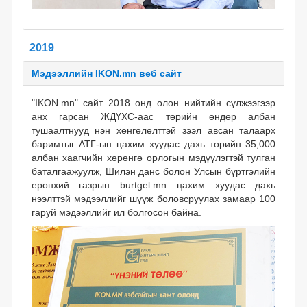
баталгаажуулсан зохицуулалт
2019
Мэдээллийн IKON.mn веб сайт
"IKON.mn" сайт 2018 онд олон нийтийн сүлжээгээр
анх гарсан ЖДҮХС-аас төрийн өндөр албан
тушаалтнууд нэн хөнгөлөлттэй зээл авсан талаарх
баримтыг АТГ-ын цахим хуудас дахь төрийн 35,000
албан хаагчийн хөрөнгө орлогын мэдүүлэгтэй тулган
баталгаажуулж, Шилэн данс болон Улсын бүртгэлийн
ерөнхий газрын burtgel.mn цахим хуудас дахь
нээлттэй мэдээллийг шүүж боловсруулах замаар 100
гаруй мэдээллийг ил болгосон байна.