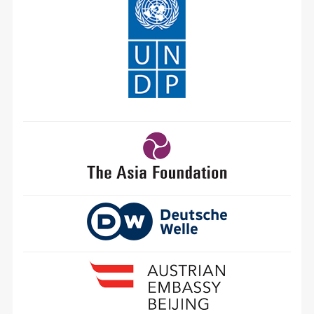
баталгаажуулсан зохицуулалт