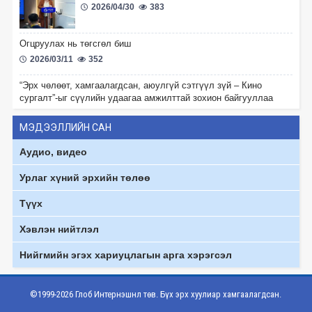
2026/04/30
383
Огцруулах нь төгсгөл биш
2026/03/11
352
“Эрх чөлөөт, хамгаалагдсан, аюулгүй сэтгүүл зүй – Кино
сургалт”-ыг сүүлийн удаагаа амжилттай зохион байгууллаа
2026/01/15
577
МЭДЭЭЛЛИЙН САН
“Үзэл бодлоо илэрхийлэх эрх чөлөө – Иргэний
Аудио, видео
орон зайн баталгаа болох нь” олон талт
хэлэлцүүлэг боллоо.
Урлаг хүний эрхийн төлөө
2025/12/11
522
Түүх
“Глоб Интернэшнл Төв” ТББ-ын Удирдах зөвлөлийн дарга
Х.Наранжаргал
Хэвлэн нийтлэл
2025/12/11
593
Нийгмийн эгэх хариуцлагын арга хэрэгсэл
“Эрх чөлөөт, хамгаалагдсан, аюулгүй сэтгүүл зүй – Кино
сургалт”-ыг тав дахь удаагаа амжилттай зохион байгууллаа
2025/12/05
533
©1999-2026 Глоб Интернэшнл төв. Бүх эрх хуулиар хамгаалагдсан.