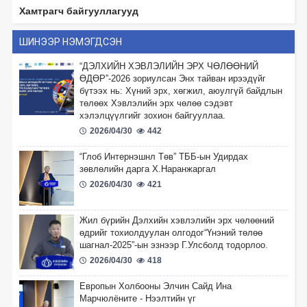
Хамтрагч байгууллагууд
ШИНЭЭР НЭМЭГДСЭН
“ДЭЛХИЙН ХЭВЛЭЛИЙН ЭРХ ЧӨЛӨӨНИЙ
ӨДӨР”-2026 зориулсан Энх тайван ирээдүйг
бүтээх нь: Хүний эрх, хөгжил, аюулгүй байдлын
төлөөх Хэвлэлийн эрх чөлөө сэдэвт
хэлэлцүүлгийг зохион байгууллаа.
2026/04/30
442
“Глоб Интернэшнл Төв” ТББ-ын Удирдах
зөвлөлийн дарга Х.Наранжаргал
2026/04/30
421
Жил бүрийн Дэлхийн хэвлэлийн эрх чөлөөний
өдрийг тохиолдуулан олгодог“Үнэний төлөө
шагнал-2025”-ын эзнээр Г.Улсболд тодорлоо.
2026/04/30
418
Европын Холбооны Элчин Сайд Ина
Марчюлёните - Нээлтийн үг