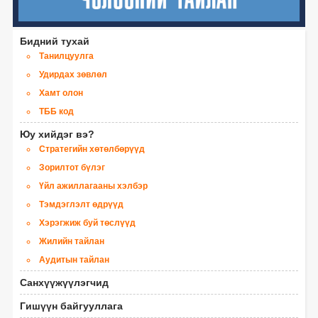
Бидний тухай
Танилцуулга
Удирдах зөвлөл
Хамт олон
ТББ код
Юу хийдэг вэ?
Стратегийн хөтөлбөрүүд
Зорилтот бүлэг
Үйл ажиллагааны хэлбэр
Тэмдэглэлт өдрүүд
Хэрэгжиж буй төслүүд
Жилийн тайлан
Аудитын тайлан
Санхүүжүүлэгчид
Гишүүн байгууллага