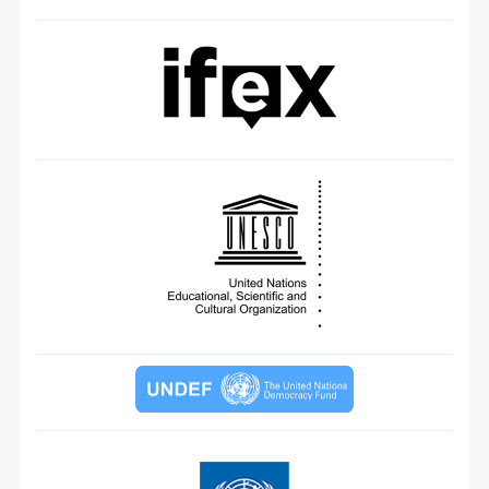
Төрөөс хэвлэл мэдээлэлд үүрэг хариуцлага болгосон нь
Садар самуун
Хэвлэл мэдээллэл олон нийтийн харилцаа
Хэвлэл мэдээлэл ба олон нийтийн ашиг сонирхол
Хэвлэл мэдээлэл, сонгууль
Өргөн нэвтрүүлэг
Зохиогчийн эрх
Бусад
Мэдээлэх, мэдээлэл авах эрхийг баталгаажуулсан дотоодын хууль
тогтоомж (2018 он)
Мэдээлэх, мэдээлэл авах эрхийг баталгаажуулсан дотоодын хууль
тогтоомж (2017 он)
Төсөвтэй холбоотой хуулиудад мэдээлэх, мэдээлэл авах эрхийг