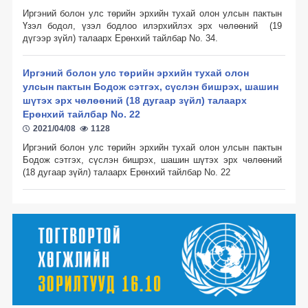
Иргэний болон улс төрийн эрхийн тухай олон улсын пактын
Төрөөс хэвлэл мэдээлэлд үүрэг хариуцлага болгосон нь
Үзэл бодол, үзэл бодлоо илэрхийлэх эрх чөлөөний (19
дүгээр зүйл) талаарх Ерөнхий тайлбар No. 34.
Садар самуун
Иргэний болон улс төрийн эрхийн тухай олон
Хэвлэл мэдээллэл олон нийтийн харилцаа
улсын пактын Бодож сэтгэх, сүслэн бишрэх, шашин
Хэвлэл мэдээлэл ба олон нийтийн ашиг сонирхол
шүтэх эрх чөлөөний (18 дугаар зүйл) талаарх
Ерөнхий тайлбар No. 22
Хэвлэл мэдээлэл, сонгууль
2021/04/08
1128
Иргэний болон улс төрийн эрхийн тухай олон улсын пактын
Өргөн нэвтрүүлэг
Бодож сэтгэх, сүслэн бишрэх, шашин шүтэх эрх чөлөөний
(18 дугаар зүйл) талаарх Ерөнхий тайлбар No. 22
Зохиогчийн эрх
Бусад
Мэдээлэх, мэдээлэл авах эрхийг баталгаажуулсан дотоодын хууль
тогтоомж (2018 он)
Мэдээлэх, мэдээлэл авах эрхийг баталгаажуулсан дотоодын хууль
тогтоомж (2017 он)
Төсөвтэй холбоотой хуулиудад мэдээлэх, мэдээлэл авах эрхийг