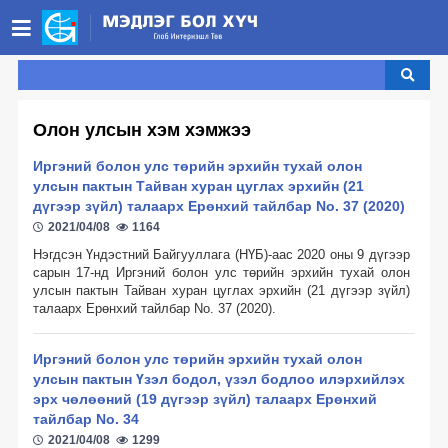
НҮҮР ХУУДАС
БИДНИЙ ТУХАЙ ▾
Олон улсын хэм хэмжээ
Бидний тухай ▾
МЭДЭЭ
Иргэний болон улс төрийн эрхийн тухай олон
Юу хийдэг вэ? ▾
Танилцуулга
ХУУЛИУД ▾
улсын пактын Тайван хуран цуглах эрхийн (21
дүгээр зүйл) талаарх Ерөнхий тайлбар No. 37 (2020)
Стратегийн хөтөлбөрүүд
Монгол Улсын хууль ▾
Санхүүжүүлэгчид
Удирдах зөвлөл
ХОЛБОО БАРИХ
2021/04/08
1164
Нэгдсэн Үндэстний Байгууллага (НҮБ)-аас 2020 оны 9 дүгээр
Үзэл бодлоо илэрхийлэх эрх чөлөө
Олон улсын хэм хэмжээ ▾
Гишүүн байгууллага
Зорилтот бүлэг
Хамт олон
ENGLISH
сарын 17-нд Иргэний болон улс төрийн эрхийн тухай олон
улсын пактын Тайван хуран цуглах эрхийн (21 дүгээр зүйл)
Үзэл бодлоо илэрхийлэх эрх чөлөө
Хамтрагч байгууллагууд
Үйл ажиллагааны хэлбэр
Мэдээллийн эрх чөлөө
ТББ код
талаарх Ерөнхий тайлбар No. 37 (2020)
.
Хэвлэл мэдээллийн эрх чөлөө
Мэдээллийн эрх чөлөө
Тэмдэглэлт өдрүүд
Иргэний болон улс төрийн эрхийн тухай олон
Хэрэгжиж буй төслүүд
Хэвлэлийн эрх чөлөө
Улсын нууц
улсын пактын Үзэл бодол, үзэл бодлоо илэрхийлэх
эрх чөлөөний (19 дүгээр зүйл) талаарх Ерөнхий
Байгууллагын нууцын тухай
Өргөн нэвтрүүлэг
Жилийн тайлан
тайлбар No. 34
2021/04/08
1299
Цахим эрх, эрх чөлөө
Хувийн нууцын тухай
Аудитын тайлан