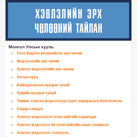
баталгаажуулсан зохицуулалт
Монгол Улсын хууль
Үзэл бодлоо илэрхийлэх эрх чөлөө
Мэдээллийн эрх чөлөө
Хэвлэл мэдээллийн эрх чөлөө
Улсын нууц
Байгууллагын нууцын тухай
Хувийн нууцын тухай
Төрөөс хэвлэл мэдээлэлд үүрэг хариуцлага болгосон нь
Садар самуун
Хэвлэл мэдээллэл олон нийтийн харилцаа
Хэвлэл мэдээлэл ба олон нийтийн ашиг сонирхол
Хэвлэл мэдээлэл, сонгууль