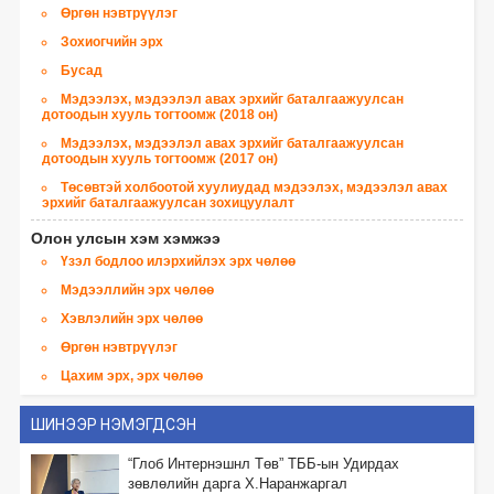
Өргөн нэвтрүүлэг
Зохиогчийн эрх
Бусад
Мэдээлэх, мэдээлэл авах эрхийг баталгаажуулсан
дотоодын хууль тогтоомж (2018 он)
Мэдээлэх, мэдээлэл авах эрхийг баталгаажуулсан
дотоодын хууль тогтоомж (2017 он)
Төсөвтэй холбоотой хуулиудад мэдээлэх, мэдээлэл авах
эрхийг баталгаажуулсан зохицуулалт
Олон улсын хэм хэмжээ
Үзэл бодлоо илэрхийлэх эрх чөлөө
Мэдээллийн эрх чөлөө
Хэвлэлийн эрх чөлөө
Өргөн нэвтрүүлэг
Цахим эрх, эрх чөлөө
ШИНЭЭР НЭМЭГДСЭН
“Глоб Интернэшнл Төв” ТББ-ын Удирдах
зөвлөлийн дарга Х.Наранжаргал