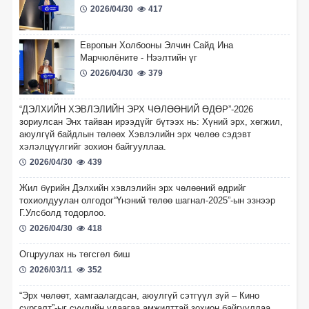
2026/04/30
417
Европын Холбооны Элчин Сайд Ина
Марчюлёните - Нээлтийн үг
2026/04/30
379
“ДЭЛХИЙН ХЭВЛЭЛИЙН ЭРХ ЧӨЛӨӨНИЙ ӨДӨР”-2026
зориулсан Энх тайван ирээдүйг бүтээх нь: Хүний эрх, хөгжил,
аюулгүй байдлын төлөөх Хэвлэлийн эрх чөлөө сэдэвт
хэлэлцүүлгийг зохион байгууллаа.
2026/04/30
439
Жил бүрийн Дэлхийн хэвлэлийн эрх чөлөөний өдрийг
тохиолдуулан олгодог“Үнэний төлөө шагнал-2025”-ын эзнээр
Г.Улсболд тодорлоо.
2026/04/30
418
Огцруулах нь төгсгөл биш
2026/03/11
352
“Эрх чөлөөт, хамгаалагдсан, аюулгүй сэтгүүл зүй – Кино
сургалт”-ыг сүүлийн удаагаа амжилттай зохион байгууллаа