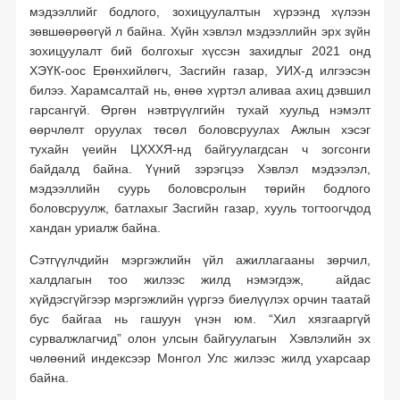
мэдээллийг бодлого, зохицуулалтын хүрээнд хүлээн
зөвшөөрөөгүй л байна. Хүйн хэвлэл мэдээллийн эрх зүйн
зохицуулалт бий болгохыг хүссэн захидлыг 2021 онд
ХЭҮК-оос Ерөнхийлөгч, Засгийн газар, УИХ-д илгээсэн
билээ. Харамсалтай нь, өнөө хүртэл аливаа ахиц дэвшил
гарсангүй. Өргөн нэвтрүүлгийн тухай хуульд нэмэлт
өөрчлөлт оруулах төсөл боловсруулах Ажлын хэсэг
тухайн үеийн ЦХХХЯ-нд байгуулагдсан ч зогсонги
байдалд байна. Үүний зэрэгцээ Хэвлэл мэдээлэл,
мэдээллийн суурь боловсролын төрийн бодлого
боловсруулж, батлахыг Засгийн газар, хууль тогтоогчдод
хандан уриалж байна.
Сэтгүүлчдийн мэргэжлийн үйл ажиллагааны зөрчил,
халдлагын тоо жилээс жилд нэмэгдэж, айдас
хүйдэсгүйгээр мэргэжлийн үүргээ биелүүлэх орчин таатай
бус байгаа нь гашуун үнэн юм. “Хил хязгааргүй
сурвалжлагчид” олон улсын байгуулагын Хэвлэлийн эх
чөлөөний индексээр Монгол Улс жилээс жилд ухарсаар
байна.