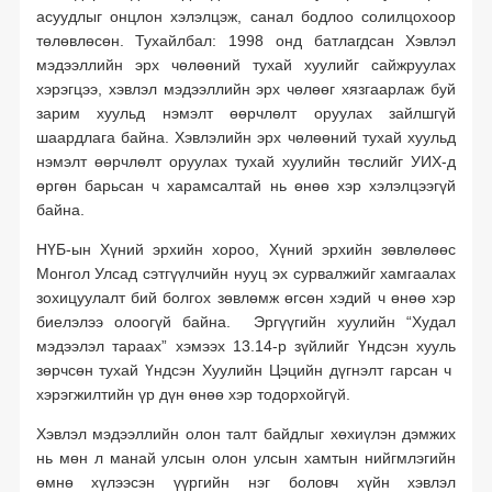
асуудлыг онцлон хэлэлцэж, санал бодлоо солилцохоор
төлөвлөсөн. Тухайлбал: 1998 онд батлагдсан Хэвлэл
мэдээллийн эрх чөлөөний тухай хуулийг сайжруулах
хэрэгцээ, хэвлэл мэдээллийн эрх чөлөөг хязгаарлаж буй
зарим хуульд нэмэлт өөрчлөлт оруулах зайлшгүй
шаардлага байна. Хэвлэлийн эрх чөлөөний тухай хуульд
нэмэлт өөрчлөлт оруулах тухай хуулийн төслийг УИХ-д
өргөн барьсан ч харамсалтай нь өнөө хэр хэлэлцээгүй
байна.
НҮБ-ын Хүний эрхийн хороо, Хүний эрхийн зөвлөлөөс
Монгол Улсад сэтгүүлчийн нууц эх сурвалжийг хамгаалах
зохицуулалт бий болгох зөвлөмж өгсөн хэдий ч өнөө хэр
биелэлээ олоогүй байна. Эргүүгийн хуулийн “Худал
мэдээлэл тараах” хэмээх 13.14-р зүйлийг Үндсэн хууль
зөрчсөн тухай Үндсэн Хуулийн Цэцийн дүгнэлт гарсан ч
хэрэгжилтийн үр дүн өнөө хэр тодорхойгүй.
Хэвлэл мэдээллийн олон талт байдлыг хөхиүлэн дэмжих
нь мөн л манай улсын олон улсын хамтын нийгмлэгийн
өмнө хүлээсэн үүргийн нэг боловч хүйн хэвлэл