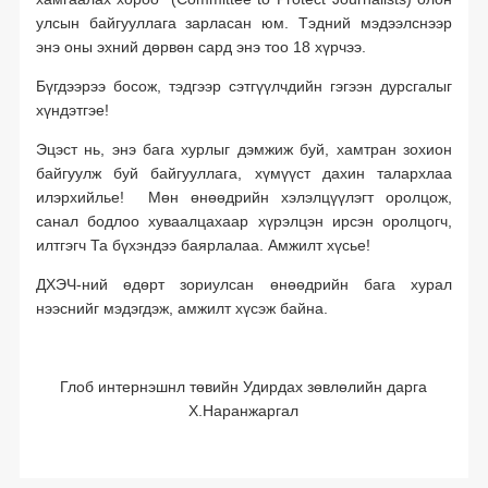
улсын байгууллага зарласан юм. Тэдний мэдээлснээр
энэ оны эхний дөрвөн сард энэ тоо 18 хүрчээ.
Бүгдээрээ босож, тэдгээр сэтгүүлчдийн гэгээн дурсгалыг
хүндэтгэе!
Эцэст нь, энэ бага хурлыг дэмжиж буй, хамтран зохион
байгуулж буй байгууллага, хүмүүст дахин талархлаа
илэрхийлье! Мөн өнөөдрийн хэлэлцүүлэгт оролцож,
санал бодлоо хуваалцахаар хүрэлцэн ирсэн оролцогч,
илтгэгч Та бүхэндээ баярлалаа. Амжилт хүсье!
ДХЭЧ-ний өдөрт зориулсан өнөөдрийн бага хурал
нээснийг мэдэгдэж, амжилт хүсэж байна.
Глоб интернэшнл төвийн Удирдах зөвлөлийн дарга
Х.Наранжаргал