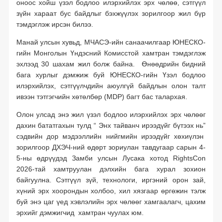
оноос хойш үзэл бодлоо илэрхийлэх эрх чөлөө, сэтгүүл
зүйн хараат бус байдлыг бэхжүүлэх зорилгоор жил бүр
тэмдэглэж ирсэн билээ.
Манай улсын хувьд, МЧАСЭ-ийн санаачилгаар ЮНЕСКО-
гийн Монголын Үндэсний Комисстой хамтран тэмдэглэж
эхлээд 30 шахам жил болж байна. Өнөөдрийн бидний
бага хурлыг дэмжиж буй ЮНЕСКО-гийн Үзэл бодлоо
илэрхийлэх, сэтгүүлчдийн аюулгүй байдлын олон талт
ивээн тэтгэгчийн хөтөлбөр (MDP) багт бас талархая.
Олон улсад энэ жил үзэл бодлоо илэрхийлэх эрх чөлөөг
дахин бататгахын тулд “ Энх тайванч ирээдүйг бүтээх нь”
сэдвийн дор мэдээллийн нийгмийн ирээдүйг хөхиүлэн
зорилгоор ДХЭЧ-ний өдөрт зориулан тавдугаар сарын 4-
5-ны өдрүүдэд Замби улсын Лусака хотод RightsCon
2026-тай хамтруулан дэлхийн бага хурал зохион
байгуулна. Сэтгүүл зүй, технологи, иргэний орон зай,
хүний эрх хоорондын холбоо, хил хязгаар өргөжин тэлж
буй энэ цаг үед хэвлэлийн эрх чөлөөг хамгаалагч, цахим
эрхийг дэмжигчид хамтран чуулах юм.