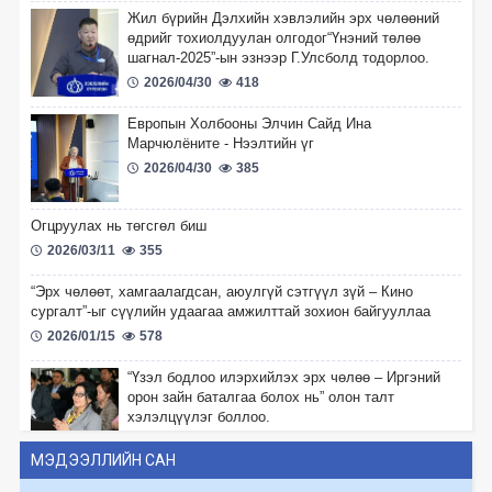
Жил бүрийн Дэлхийн хэвлэлийн эрх чөлөөний
өдрийг тохиолдуулан олгодог“Үнэний төлөө
шагнал-2025”-ын эзнээр Г.Улсболд тодорлоо.
2026/04/30
418
Европын Холбооны Элчин Сайд Ина
Марчюлёните - Нээлтийн үг
2026/04/30
385
Огцруулах нь төгсгөл биш
2026/03/11
355
“Эрх чөлөөт, хамгаалагдсан, аюулгүй сэтгүүл зүй – Кино
сургалт”-ыг сүүлийн удаагаа амжилттай зохион байгууллаа
2026/01/15
578
“Үзэл бодлоо илэрхийлэх эрх чөлөө – Иргэний
орон зайн баталгаа болох нь” олон талт
хэлэлцүүлэг боллоо.
2025/12/11
525
МЭДЭЭЛЛИЙН САН
“Глоб Интернэшнл Төв” ТББ-ын Удирдах зөвлөлийн дарга