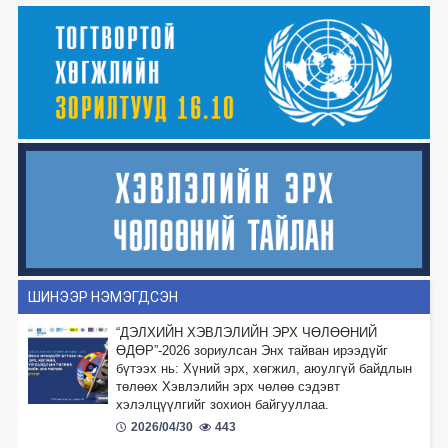
ШИНЭЭР НЭМЭГДСЭН
“ДЭЛХИЙН ХЭВЛЭЛИЙН ЭРХ ЧӨЛӨӨНИЙ
ӨДӨР”-2026 зориулсан Энх тайван ирээдүйг
бүтээх нь: Хүний эрх, хөгжил, аюулгүй байдлын
төлөөх Хэвлэлийн эрх чөлөө сэдэвт
хэлэлцүүлгийг зохион байгууллаа.
2026/04/30
443