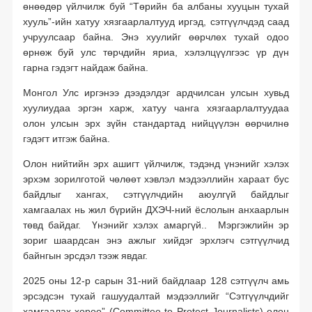
өнөөдөр үйлчилж буй “Төрийн ба албаны хууцын тухай
хууль”-ийн хатуу хязгаарлалтууд иргэд, сэтгүүлчдэд саад
учруулсаар байна. Энэ хуулийг өөрчлөх тухай одоо
өрнөж буй улс төрчдийн яриа, хэлэлцүүлгээс үр дүн
гарна гэдэгт найдаж байна.
Монгол Улс иргэнээ дээдэлдэг ардчилсан улсын хувьд
хуулиудаа эргэн харж, хатуу чанга хязгаарлалтуудаа
олон улсын эрх зүйн стандартад нийцүүлэн өөрчилнө
гэдэгт итгэж байна.
Олон нийтийн эрх ашигт үйлчилж, тэдэнд үнэнийг хэлэх
эрхэм зорилготой чөлөөт хэвлэл мэдээллийн хараат бус
байдлыг хангах, сэтгүүлчдийн аюулгүй байдлыг
хамгаалах нь жил бүрийн ДХЭЧ-ний ёслолын анхаарлын
төвд байдаг. Үнэнийг хэлэх амаргүй.. Мэргэжлийн эр
зориг шаардсан энэ ажлыг хийдэг эрхлэгч сэтгүүлчид
байнгын эрсдэл тээж явдаг.
2025 оны 12-р сарын 31-ний байдлаар 128 сэтгүүлч амь
эрсэдсэн тухай гашуудалтай мэдээллийг “Сэтгүүлчдийг
хамгаалах хороо” (Committee to Protect Journalists) олон