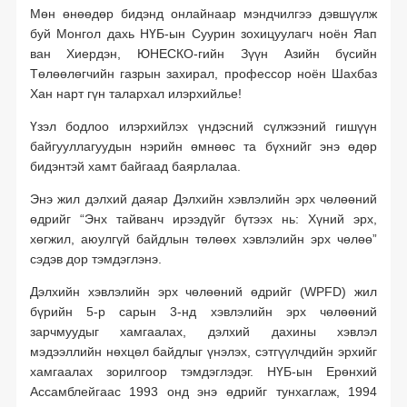
баталгаажуулсан зохицуулалт
Мөн өнөөдөр бидэнд онлайнаар мэндчилгээ дэвшүүлж
буй Монгол дахь НҮБ-ын Суурин зохицуулагч ноён Яап
ван Хиердэн, ЮНЕСКО-гийн Зүүн Азийн бүсийн
Төлөөлөгчийн газрын захирал, профессор ноён Шахбаз
Хан нарт гүн талархал илэрхийлье!
Үзэл бодлоо илэрхийлэх үндэсний сүлжээний гишүүн
байгууллагуудын нэрийн өмнөөс та бүхнийг энэ өдөр
бидэнтэй хамт байгаад баярлалаа.
Энэ жил дэлхий даяар Дэлхийн хэвлэлийн эрх чөлөөний
өдрийг “Энх тайванч ирээдүйг бүтээх нь: Хүний эрх,
хөгжил, аюулгүй байдлын төлөөх хэвлэлийн эрх чөлөө”
сэдэв дор тэмдэглэнэ.
Дэлхийн хэвлэлийн эрх чөлөөний өдрийг (WPFD) жил
бүрийн 5-р сарын 3-нд хэвлэлийн эрх чөлөөний
зарчмуудыг хамгаалах, дэлхий дахины хэвлэл
мэдээллийн нөхцөл байдлыг үнэлэх, сэтгүүлчдийн эрхийг
хамгаалах зорилгоор тэмдэглэдэг. НҮБ-ын Ерөнхий
Ассамблейгаас 1993 онд энэ өдрийг тунхаглаж, 1994