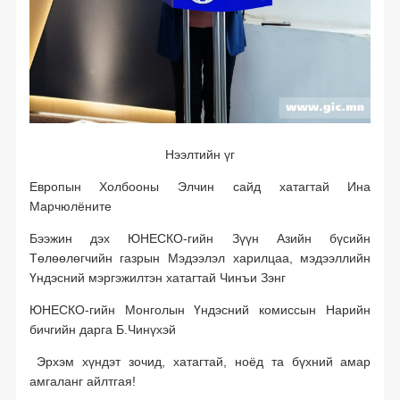
Төрөөс хэвлэл мэдээлэлд үүрэг хариуцлага болгосон нь
Садар самуун
Хэвлэл мэдээллэл олон нийтийн харилцаа
Хэвлэл мэдээлэл ба олон нийтийн ашиг сонирхол
Нээлтийн үг
Хэвлэл мэдээлэл, сонгууль
Европын Холбооны Элчин сайд хатагтай Ина
Өргөн нэвтрүүлэг
Марчюлёните
Зохиогчийн эрх
Бээжин дэх ЮНЕСКО-гийн Зүүн Азийн бүсийн
Төлөөлөгчийн газрын Мэдээлэл харилцаа, мэдээллийн
Бусад
Үндэсний мэргэжилтэн хатагтай Чинъи Зэнг
Мэдээлэх, мэдээлэл авах эрхийг баталгаажуулсан дотоодын хууль
тогтоомж (2018 он)
ЮНЕСКО-гийн Монголын Үндэсний комиссын Нарийн
бичгийн дарга Б.Чинүхэй
Мэдээлэх, мэдээлэл авах эрхийг баталгаажуулсан дотоодын хууль
тогтоомж (2017 он)
Эрхэм хүндэт зочид, хатагтай, ноёд та бүхний амар
амгаланг айлтгая!
Төсөвтэй холбоотой хуулиудад мэдээлэх, мэдээлэл авах эрхийг