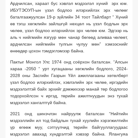
Ардчилсан, хараат бус хэвлэл мэдээлэл хүний эрх юм.
ИБУТЭОУП-ын үзэл бодлоо илэрхийлэх эрх чөлөөг
баталгаажуулсан 19-р зүйлийн 34 тоот Тайлбарт “ Хүний
өв тэгш хөгжлийн зайлшгүй нөхцөл нь үзэл бодлын эрх
чөлөө, үзэл бодлоо илэрхийлэх эрх чөлөө юм. Эдгээр нь
аль ч нийгмийн язгуур мөн чанар бөгөөд аливаа чөлөөт,
ардчилсан нийгмийн тулгын чулуу мөн” хэмээснийг
өнөөдөр цохон тэмдэглэмээр байна.
Пактыг Монгол Улс 1974 онд соёрхон баталсан. “Алсын
хараа -2050 “ урт хугацааны хөгжлийн бодлого, 2024-
2028 оны Засгийн Газрын Үйл ажиллагааны хөтөлбөрт
үзэл бодлоо илэрхийлэх, хэвлэлийн эрх чөлөө, иргэдийн
мэдээлэлтэй байх эрхийг дэмжихээр манай төр бодлогоо
тодорхойлсон ч иргэд, төрийн ажилтнуудын энэ тухай
мэдээлэл хангалтгүй байна.
2021 онд шинэчлэн найруулж баталсан “Нийтийн
мэдээллийн ил тод байдлын тухай хуулийн хэрэгжилтийн
үр өгөөж муу, сэтгүүлчид төрийн байгууллагуудаас
мэдээлэл авахад хүндрэлтэй хэвээр байна. Ялангуяа