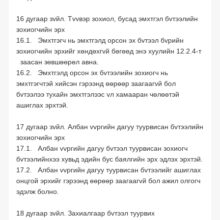
16 дугаар зvйл. Тvvвэр зохиол, бусад эмхтгэл бvтээлийн
зохиогчийн эрх
16.1. Эмхтгэгч нь эмхтгэлд орсон эх бvтээл бvрийн
зохиогчийн эрхийг хөндөхгvй бөгөөд энэ хуулийн 12.2.4-т
заасан зөвшөөрөл авна.
16.2. Эмхтгэлд орсон эх бvтээлийн зохиогч нь
эмхтгэгчтэй хийсэн гэрээнд өөрөөр заагаагvй бол
бvтээлээ тухайн эмхтгэлээс vл хамааран чөлөөтэй
ашиглах эрхтэй.
17 дугаар зvйл. Албан vvргийн дагуу туурвисан бvтээлийн
зохиогчийн эрх
17.1. Албан vvргийн дагуу бvтээл туурвисан зохиогч
бvтээлийнхээ хувьд эдийн бус баялгийн эрх эдлэх эрхтэй.
17.2. Албан vvргийн дагуу туурвисан бvтээлийг ашиглах
онцгой эрхийг гэрээнд өөрөөр заагаагvй бол ажил олгогч
эдэлж болно.
18 дугаар зvйл. Захиалгаар бvтээл туурвих