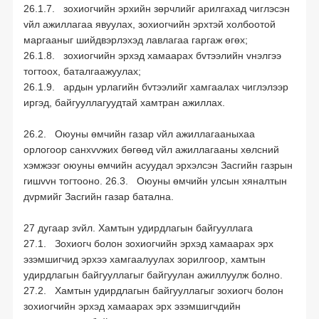
26.1.7. зохиогчийн эрхийн зөрчлийг арилгахад чиглэсэн
vйл ажиллагаа явуулах, зохиогчийн эрхтэй холбоотой
маргааныг шийдвэрлэхэд лавлагаа гаргаж өгөх;
26.1.8. зохиогчийн эрхэд хамаарах бvтээлийн vнэлгээ
тогтоох, баталгаажуулах;
26.1.9. ардын урлагийн бvтээлийг хамгаалах чиглэлээр
иргэд, байгууллагуудтай хамтран ажиллах.
26.2. Оюуны өмчийн газар vйл ажиллагааныхаа
орлогоор санхvvжих бөгөөд vйл ажиллагааны хөлсний
хэмжээг оюуны өмчийн асуудал эрхэлсэн Засгийн газрын
гишvvн тогтооно. 26.3. Оюуны өмчийн улсын хяналтын
дvрмийг Засгийн газар батална.
27 дугаар зvйл. Хамтын удирдлагын байгууллага
27.1. Зохиогч болон зохиогчийн эрхэд хамаарах эрх
эзэмшигчид эрхээ хамгаалуулах зорилгоор, хамтын
удирдлагын байгууллагыг байгуулан ажиллуулж болно.
27.2. Хамтын удирдлагын байгууллагыг зохиогч болон
зохиогчийн эрхэд хамаарах эрх эзэмшигчдийн