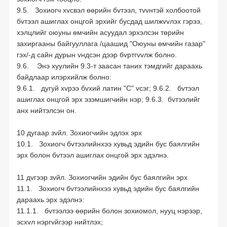
9.5. Зохиогч хvсвэл өөрийн бvтээл, тvvнтэй холбоотой
бvтээл ашиглах онцгой эрхийг бусдад шилжvvлэх гэрээ,
хэлцлийг оюуны өмчийн асуудал эрхэлсэн төрийн
захиргааны байгууллага /цаашид "Оюуны өмчийн газар"
гэх/-д сайн дурын vндсэн дээр бvртгvvлж болно.
9.6. Энэ хуулийн 9.3-т заасан таних тэмдгийг дараахь
байдлаар илэрхийлж болно:
9.6.1. дугуй хvрээ бvхий латин "С" vсэг; 9.6.2. бvтээл
ашиглах онцгой эрх эзэмшигчийн нэр; 9.6.3. бvтээлийг
анх нийтэлсэн он.
10 дугаар зvйл. Зохиогчийн эдлэх эрх
10.1. Зохиогч бvтээлийнхээ хувьд эдийн бус баялгийн
эрх болон бvтээл ашиглах онцгой эрх эдэлнэ.
11 дvгээр зvйл. Зохиогчийн эдийн бус баялгийн эрх
11.1. Зохиогч бvтээлийнхээ хувьд эдийн бус баялгийн
дараахь эрх эдэлнэ:
11.1.1. бvтээлээ өөрийн болон зохиомол, нууц нэрээр,
эсхvл нэргvйгээр нийтлэх;