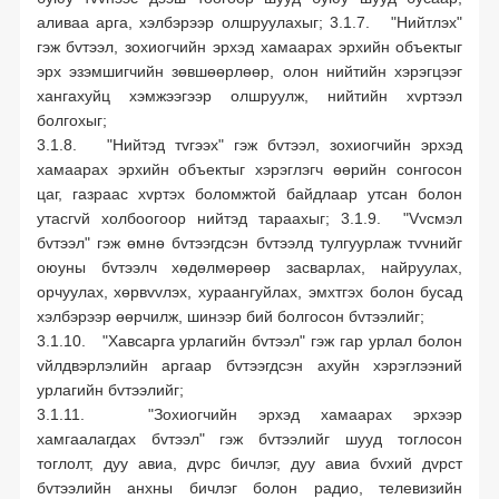
аливаа арга, хэлбэрээр олшруулахыг; 3.1.7. "Нийтлэх"
гэж бvтээл, зохиогчийн эрхэд хамаарах эрхийн объектыг
эрх эзэмшигчийн зөвшөөрлөөр, олон нийтийн хэрэгцээг
хангахуйц хэмжээгээр олшруулж, нийтийн хvртээл
болгохыг;
3.1.8. "Нийтэд тvгээх" гэж бvтээл, зохиогчийн эрхэд
хамаарах эрхийн объектыг хэрэглэгч өөрийн сонгосон
цаг, газраас хvртэх боломжтой байдлаар утсан болон
утасгvй холбоогоор нийтэд тараахыг; 3.1.9. "Vvсмэл
бvтээл" гэж өмнө бvтээгдсэн бvтээлд тулгуурлаж тvvнийг
оюуны бvтээлч хөдөлмөрөөр засварлах, найруулах,
орчуулах, хөрвvvлэх, хураангуйлах, эмхтгэх болон бусад
хэлбэрээр өөрчилж, шинээр бий болгосон бvтээлийг;
3.1.10. "Хавсарга урлагийн бvтээл" гэж гар урлал болон
vйлдвэрлэлийн аргаар бvтээгдсэн ахуйн хэрэглээний
урлагийн бvтээлийг;
3.1.11. "Зохиогчийн эрхэд хамаарах эрхээр
хамгаалагдах бvтээл" гэж бvтээлийг шууд тоглосон
тоглолт, дуу авиа, дvрс бичлэг, дуу авиа бvхий дvрст
бvтээлийн анхны бичлэг болон радио, телевизийн