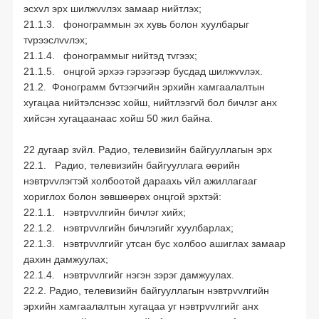
эсхvл эрх шилжvvлэх замаар нийтлэх;
21.1.3. фонограммын эх хувь болон хуулбарыг
тvрээслvvлэх;
21.1.4. фонограммыг нийтэд тvгээх;
21.1.5. онцгой эрхээ гэрээгээр бусдад шилжvvлэх.
21.2. Фонограмм бvтээгчийн эрхийн хамгаалалтын
хугацаа нийтэлснээс хойш, нийтлээгvй бол бичлэг анх
хийсэн хугацаанаас хойш 50 жил байна.
22 дугаар зvйл. Радио, телевизийн байгууллагын эрх
22.1. Радио, телевизийн байгууллага өөрийн
нэвтрvvлэгтэй холбоотой дараахь vйл ажиллагааг
хориглох болон зөвшөөрөх онцгой эрхтэй:
22.1.1. нэвтрvvлгийн бичлэг хийх;
22.1.2. нэвтрvvлгийн бичлэгийг хуулбарлах;
22.1.3. нэвтрvvлгийг утсан бус холбоо ашиглах замаар
дахин дамжуулах;
22.1.4. нэвтрvvлгийг нэгэн зэрэг дамжуулах.
22.2. Радио, телевизийн байгууллагын нэвтрvvлгийн
эрхийн хамгаалалтын хугацаа уг нэвтрvvлгийг анх