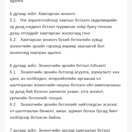
эдэлнэ.
5 дугаар зvйл. Хамтарсан зохиогч
5.1. Нэг зорилготойгоор хамтын бvтээлч хөдөлмөрийн
vр дvнд нэгдмэл бvтээл туурвисан хоёр буюу тvvнээс
дээш этгээдийг хамтарсан зохиогчид гэнэ.
5.2. Хамтарсан зохиогч бvхий бvтээлийн хувьд
зохиогчийн эрхийг гэрээнд өөрөөр заагаагvй бол
зохиогчид хамтран эдэлнэ.
6 дугаар зvйл. Зохиогчийн эрхийн бvтээл /объект/
6.1. Зохиогчийн эрхийн бvтээлд агуулга, зориулалт, vнэ
цэнэ, ач холбогдол, илэрхийллийн аргаасаа vл
шалтгаалан зохиогчийн оюуны бvтээлч vйл ажиллагааны
vр дvнд бий болсон шинжлэх ухаан, утга зохиол,
урлагийн бvтээлийг тооцно.
6.2. Зохиогчийн эрхийн бvтээлийг нийтлэгдсэн эсэхээс
vл шалтгаалан бичмэл, аман, зурмал болон бусад биет
хэлбэрээр бvтээсэн байна.
7 дугаар зvйл. Зохиогчийн эрхээр хамгаалах бvтээл