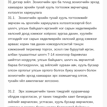
31 дvгээр зvйл. Зохиогчийн эрх ба тvvнд зохиогчийн эрхэд
хамаарах эрхийн тухай хууль тогтоомж зөрчигчдөд
хvлээлгэх хариуцлага
31.1. Зохиогчийн эрхийн тухай хууль тогтоомжийг
зөрчсөн нь эрvvгийн хариуцлага хvлээлгэхээргvй бол
шvvгч, улсын байцаагч иргэнийг нэг сарын хөдөлмөрийн
хөлсний доод хэмжээг хоёроос зургаа дахин, хуулийн
этгээдийг нэг сарын хөдөлмөрийн хөлсний доод хэмжээг
арваас хорин тав дахин нэмэгдvvлсэнтэй тэнцэх
хэмжээний төгрөгөөр торгох, эсхvл гэм буруутай иргэн,
албан тушаалтныг шvvгч 7-14 хоногоор баривчлах
шийтгэл ногдуулж, улсын байцаагч, шvvгч нь зөрчилтэй
бараа бvтээгдэхvvн, эд зvйлсийг хураан авч, хууль бусаар
олсон орлогыг улсын орлого болгох буюу зохиогч болон
зохиогчийн эрхэд хамаарах эрх эзэмшигчид олгож,
тухайн vйл ажиллагааг зогсооно.
31.2. Эрх эзэмшигчийн таних тэмдгийг хуурамчаар
vйлдэж хэрэглэсэн, уг таних тэмдгийн хамт бичигдсэн
зvйлийг өөрчилсөн, устгасан, хууль бусаар өөрчилсөн,