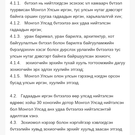
4.1.1. бvтээл нь нийтлэгдсэн эсэхээс vл хамаарч бvтээл
туурвисан Монгол Улсын иргэн, тус улсын нутаг дэвсгэрт
байнга оршин суугаа гадаадын иргэн, харьяалалгvй хvн;
4.1.2. Монгол Улсад бvтээлээ анх удаа нийтэлсэн
гадаадын иргэн;
4.1.3. уран баримал, уран барилга, архитектур, хот
байгуулалтын бvтээл болон барилга байгууламжийн
бvрэлдэхvvн хэсэг болох дvрслэх урлагийн бvтээлээ тус
улсын нутаг дэвсгэрт байнга байршуулсан зохиогч;
4.1.4. зохиогчийн эрхийн тухай хууль тогтоомжийн дагуу
зохиогчийн эрх эдлэх хуулийн этгээд;
4.1.5. Монгол Улсын олон улсын гэрээнд нэгдэн орсон
бусад улсын иргэн, хуулийн этгээд.
4.2. Гадаадын иргэн бvтээлээ өөр улсад нийтэлсэн
өдрөөс хойш 30 хоногийн дотор Монгол Улсад нийтэлсэн
бол Монгол Улсад анх удаа бvтээлээ нийтэлсэнтэй
адилтгаж vзнэ.
4.3. Зохиомол нэрээр болон нэргvйгээр хэвлэгдсэн
бvтээлийн хувьд зохиогчийн эрхийг хуульд заасан этгээд