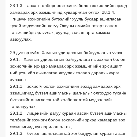
28.1.3. авсан төлбөрөөс зохиогч болон зохиогчийн эрхэд
хамаарах эрх эзэмшигчид хуваарилан олгох; 28.1.4.
гишvvн зохиогчийн бvтээлийг хууль бусаар ашигласан
тухай мэдээллийн дагуу Оюуны өмчийн газарт санал
тавьж шийдвэрлvvлэх, хуульд заасан арга хэмжээ
авахуулах.
29 дvгээр зvйл. Хамтын удирдлагын байгууллагын vvрэг
29.1. Хамтын удирдлагын байгууллага нь зохиогч болон
зохиогчийн эрхэд хамаарах эрх эзэмшигчийн эрх ашигт
нийцсэн vйл ажиллагаа явуулах талаар дараахь vvрэг
хvлээнэ:
29.1.1. зохиогч болон зохиогчийн эрхэд хамаарах эрх
эзэмшигчид бvтээл ашигласны шагналыг олгохдоо тухайн
бvтээлийг ашигласантай холбогдолтой мэдээллийг
танилцуулах;
29.1.2. лицензийн дагуу хураан авсан бvтээл ашигласны
төлбөрийг зохиогч болон зохиогчийн эрхэд хамаарах эрх
эзэмшигчид хуваарилан олгох;
29.1.3. бvтээл ашигласантай холбогдуулан хураан авсан