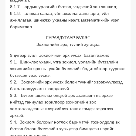
мэдээлэл;
8.1.7. ардын урлагийн бvтээл, vндэсний зан заншил;
8.1.8. аливаа санаа, vйл ажиллагааны арга, vйл
ажиллагаа, шинжлэх ухааны нээлт, математикийн vзэл
баримтлал.
ГУРАВДУГААР БVЛЭГ
Зохиогчийн эрх, тvvний хугацаа
9 дvгээр зvйл. Зохиогчийн эрх vvсэх, баталгаажих
9.1. Шинжлэх ухаан, утга зохиол, урлагийн бvтээлийн
зохиогчийн эрх нь тухайн бvтээлийг бодитойгоор туурвиж
бvтээсэн vеэс vvснэ.
9.2. Зохиогчийн эрх vvсэх болон тvvнийг хэрэгжvvлэхэд
баталгаажуулалт шаардахгvй.
9.3. Бvтээл ашиглах онцгой эрх эзэмшигч нь эрхээ
нийтэд таниулах зорилгоор зохиогчийн эрх
хамгаалагдсаныг илэрхийлэх таних тэмдэг хэрэглэх
эрхтэй.
9.4. Зохиогч болохыг нотлох баримтгvй тохиолдолд эх
бvтээл болон бvтээлийн хувь дээр бичигдсэн нэрийг
зохиогч гэж тооцно.