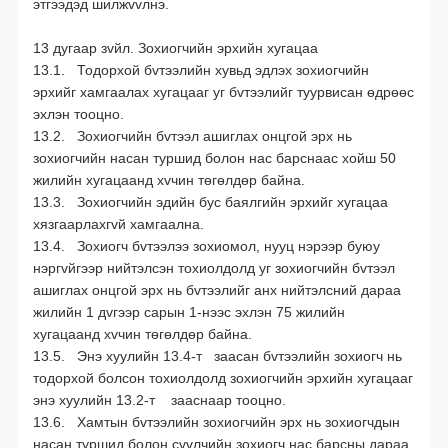
этгээдэд шилжvvлнэ.
13 дугаар зvйл. Зохиогчийн эрхийн хугацаа
13.1. Тодорхой бvтээлийн хувьд эдлэх зохиогчийн
эрхийг хамгаалах хугацааг уг бvтээлийг туурвисан өдрөөс
эхлэн тооцно.
13.2. Зохиогчийн бvтээл ашиглах онцгой эрх нь
зохиогчийн насан туршид болон нас барснаас хойш 50
жилийн хугацаанд хvчин төгөлдөр байна.
13.3. Зохиогчийн эдийн бус баялгийн эрхийг хугацаа
хязгаарлахгvй хамгаална.
13.4. Зохиогч бvтээлээ зохиомол, нууц нэрээр буюу
нэргvйгээр нийтэлсэн тохиолдолд уг зохиогчийн бvтээл
ашиглах онцгой эрх нь бvтээлийг анх нийтэлсний дараа
жилийн 1 дvгээр сарын 1-нээс эхлэн 75 жилийн
хугацаанд хvчин төгөлдөр байна.
13.5. Энэ хуулийн 13.4-т заасан бvтээлийн зохиогч нь
тодорхой болсон тохиолдолд зохиогчийн эрхийн хугацааг
энэ хуулийн 13.2-т зааснаар тооцно.
13.6. Хамтын бvтээлийн зохиогчийн эрх нь зохиогчдын
насан туршид болон сvvлчийн зохиогч нас барсны дараа