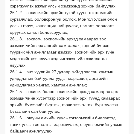
хэрэгжvvлэх ажлыг улсын хэмжээнд зохион байгуулах;
26.1.2. зохиогчийн эрхийн тухай хууль тогтоомжийг
сурталчлах, боловсронгуй болгох, Монгол Улсын олон
улсын гэрээ, конвенцид нийцvvлэх, нэмэлт, өөрчлөлт
оруулах санал боловсруулах;
26.1.3. зохиогч, зохиогчийн эрхэд хамаарах эрх
эзэмшигчийн эрх ашгийг хамгаалах, тэдний бvтээн
туурвих vйл ажиллагааг дэмжих, зохиогчийн эрх зvйн
мэдлэгийг дээшлvvлэхэд чиглэсэн vйл ажиллагаа
явуулах;
26.1.4. энэ хуулийн 27 дугаар зvйлд заасан хамтын
удирдлагын байгууллагуудыг мэргэжил, арга зvйн
удирдлагаар хангах, хамтран ажиллах;
26.1.5. зохиогч болон зохиогчийн эрхэд хамаарах эрх
эзэмшигчийн хvсэлтээр зохиогчийн эрх, тvvнд хамаарах
эрхийн бvтээлийг бvртгэх, гэрчилгээ олгох, бvртгvvлсэн
бvтээлийн сан байгуулах;
26.1.6. оюуны өмчийн хууль тогтоомжийн биелэлтэд
тавих улсын хяналтыг хэрэгжvvлэх, оюуны өмчийн улсын
байцаагч ажиллуулах;