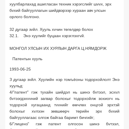
хуулбарлахад ашигласан техник хэрэгслийг шvvх, эрх
бvхий байгууллагын шийдвэрээр хураан авч улсын
орлого болгоно.
32 дугаар зvйл. Хууль хvчин төгөлдөр болох
32.1. Энэ хуулийг буцаан хэрэглэхгvй.
МОНГОЛ УЛСЫН ИХ ХУРЛЫН ДАРГА Ц.НЯМДОРЖ
Патентын хууль
1993-06-25
З дугаар зvйл. Хуулийн нэр томъёоны тодорхойлолт Энэ
хуульд:
4/"патент" гэж тухайн шийдэл нь шинэ бvтээл, эсхvл
бvтээгдэхvvний загвар болохыг тодорхойлж зохиогч нь
тодорхой хугацаанд тvvнийг өмчлөх онцгой эрхтэй
болохыг хvлээн зөвшөөрч төрийн эрх бvхий
байгууллагаас олгож байгаа баримт бичгийг;
6/"лиценз" гэж патент олгосон шинэ бvтээл,