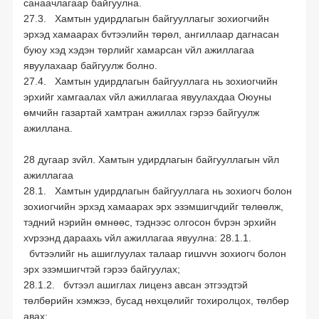
санаачлагаар байгуулна.
27.3. Хамтын удирдлагын байгууллагыг зохиогчийн
эрхэд хамаарах бvтээлийн төрөл, ангиллаар дагнасан
буюу хэд хэдэн төрлийг хамарсан vйл ажиллагаа
явуулахаар байгуулж болно.
27.4. Хамтын удирдлагын байгууллага нь зохиогчийн
эрхийг хамгаалах vйл ажиллагаа явуулахдаа Оюуны
өмчийн газартай хамтран ажиллах гэрээ байгуулж
ажиллана.
28 дугаар зvйл. Хамтын удирдлагын байгууллагын vйл
ажиллагаа
28.1. Хамтын удирдлагын байгууллага нь зохиогч болон
зохиогчийн эрхэд хамаарах эрх эзэмшигчдийг төлөөлж,
тэдний нэрийн өмнөөс, тэднээс олгосон бvрэн эрхийн
хvрээнд дараахь vйл ажиллагаа явуулна: 28.1.1.
бvтээлийг нь ашиглуулах талаар гишvvн зохиогч болон
эрх эзэмшигчтэй гэрээ байгуулах;
28.1.2. бvтээл ашиглах лиценз авсан этгээдтэй
төлбөрийн хэмжээ, бусад нөхцөлийг тохиролцох, төлбөр
авах;