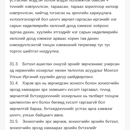
устгасныг мэдсэн болон мэдэх боломжтой байсан ч
тvvнийг нэвтрvvлсэн, тараасан, тараах зорилгоор хилээр
нэвтрvvлсэн, нийтэд тvгээсэн нь эрvvгийн хариуцлага
хvлээлгэхээргvй бол шvvгч зөрчил гаргасан иргэнийг нэг
сарын хөдөлмөрийн хөлсний доод хэмжээг хоёроос
зургаа дахин, хуулийн этгээдийг нэг сарын хөдөлмөрийн
хөлсний доод хэмжээг арваас хорин тав дахин
нэмэгдvvлсэнтэй тэнцэх хэмжээний төгрөгөөр тус тус
торгох шийтгэл ногдуулна.
31.3. Бvтээл ашиглах онцгой эрхийг зөрчсөнөөс учирсан
эд хөрөнгийн хохирлыг нөхөн төлvvлэх асуудлыг Монгол
Улсын Иргэний хуулийн дагуу шийдвэрлэнэ.
31.4. Хэрэв эрх нь зөрчигдсөн зохиогч болон зохиогчийн
эрхэд хамаарах эрх эзэмшигч хvсэлт гаргавал, тvvнд
зөрчилтэй бvтээгдэхvvнийг хохирлынх нь төлбөрт тооцож
шилжvvлэн өгч болох бөгөөд хvсэлт гаргаагvй бол
зөрчилтэй бараа, бvтээгдэхvvнийг устгах арга хэмжээг
шvvгч, улсын байцаагч авна.
31.5. Зохиогчийн эрх зөрчиж, зохиогчийн эрхийн бvтээл,
зохиогчийн эрхэд хамаарах эрхийн бvтээлийг