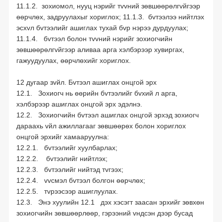
11.1.2. зохиомол, нууц нэрийг тvvний зөвшөөрөлгvйгээр
өөрчлөх, задруулахыг хориглох; 11.1.3. бvтээлээ нийтлэх
эсхvл бvтээлийг ашиглах тухай бvр нэрээ дурдуулах;
11.1.4. бvтээл болон тvvний нэрийг зохиогчийн
зөвшөөрөлгvйгээр аливаа арга хэлбэрээр хувиргах,
гажуудуулах, өөрчлөхийг хориглох.
12 дугаар зvйл. Бvтээл ашиглах онцгой эрх
12.1. Зохиогч нь өөрийн бvтээлийг бvхий л арга,
хэлбэрээр ашиглах онцгой эрх эдэлнэ.
12.2. Зохиогчийн бvтээл ашиглах онцгой эрхэд зохиогч
дараахь vйл ажиллагааг зөвшөөрөх болон хориглох
онцгой эрхийг хамааруулна:
12.2.1. бvтээлийг хуулбарлах;
12.2.2. бvтээлийг нийтлэх;
12.2.3. бvтээлийг нийтэд тvгээх;
12.2.4. vvсмэл бvтээл болгон өөрчлөх;
12.2.5. тvрээсээр ашиглуулах.
12.3. Энэ хуулийн 12.1 дэх хэсэгт заасан эрхийг зөвхөн
зохиогчийн зөвшөөрлөөр, гэрээний vндсэн дээр бусад