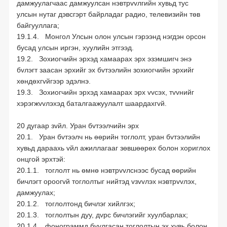
дамжуулагчаас дамжуулсан нэвтрvvлгийн хувьд тус
улсын нутаг дэвсгэрт байрладаг радио, телевизийн төв
байгууллага;
19.1.4. Монгол Улсын олон улсын гэрээнд нэгдэн орсон
бусад улсын иргэн, хуулийн этгээд.
19.2. Зохиогчийн эрхэд хамаарах эрх эзэмшигч энэ
бvлэгт заасан эрхийг эх бvтээлийн зохиогчийн эрхийг
хөндөхгvйгээр эдэлнэ.
19.3. Зохиогчийн эрхэд хамаарах эрх vvсэх, тvvнийг
хэрэгжvvлэхэд баталгаажуулалт шаардахгvй.
20 дугаар зvйл. Уран бvтээлчийн эрх
20.1. Уран бvтээлч нь өөрийн тоглолт, уран бvтээлийн
хувьд дараахь vйл ажиллагааг зөвшөөрөх болон хориглох
онцгой эрхтэй:
20.1.1. тоглолт нь өмнө нэвтрvvлснээс бусад өөрийн
бичлэгт ороогvй тоглолтыг нийтэд vзvvлэх нэвтрvvлэх,
дамжуулах;
20.1.2. тоглолтонд бичлэг хийлгэх;
20.1.3. тоглолтын дуу, дvрс бичлэгийг хуулбарлах;
20.1.4. фонограммд буулгасан тоглолтын эх хувь болон