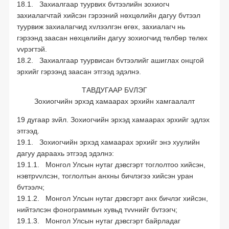
18.1. Захиалгаар туурвих бvтээлийн зохиогч
захиалагчтай хийсэн гэрээний нөхцөлийн дагуу бvтээл
туурвиж захиалагчид хvлээлгэн өгөх, захиалагч нь
гэрээнд заасан нөхцөлийн дагуу зохиогчид төлбөр төлөх
vvрэгтэй.
18.2. Захиалгаар туурвисан бvтээлийг ашиглах онцгой
эрхийг гэрээнд заасан этгээд эдэлнэ.
ТАВДУГААР БVЛЭГ
Зохиогчийн эрхэд хамаарах эрхийн хамгаалалт
19 дугаар зvйл. Зохиогчийн эрхэд хамаарах эрхийг эдлэх
этгээд.
19.1. Зохиогчийн эрхэд хамаарах эрхийг энэ хуулийн
дагуу дараахь этгээд эдэлнэ:
19.1.1. Монгол Улсын нутаг дэвсгэрт тоглолтоо хийсэн,
нэвтрvvлсэн, тоглолтын анхны бичлэгээ хийсэн уран
бvтээлч;
19.1.2. Монгол Улсын нутаг дэвсгэрт анх бичлэг хийсэн,
нийтэлсэн фонограммын хувьд тvvнийг бvтээгч;
19.1.3. Монгол Улсын нутаг дэвсгэрт байрладаг