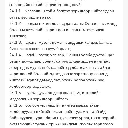
зохиогчийн эрхийн зөрчилд тооцохгvй:
24.1.1. хэвлэлийн тойм бэлтгэх зорилгоор нийтлэгдсэн
бvтээлээс ишлэл авах;
24.1.2. эрдэм шинжилгээ, судалгааны бvтээл, шvvмжид
болон мэдээллийн зорилгоор ишлэл авч хэсэгчлэн
ашиглах;
24.1.3. архив, музей, номын санд ашиглагдаж байгаа
бvтээлээс хэсэгчлэн хуулбарлах;
24.1.4. эдийн засаг, улс төр, шашны холбогдолтой цаг
vеийн асуудлаар сонин, сэтгvvлд хэвлэгдсэн нийтлэл,
эфирт дамжуулсан бvтээлийг хуулбарлахыг тусгайлан
хориглоогvй бол нийтэд мэдээлэх зорилгоор сонинд
нийтлэх, эфирт дамжуулах, утсан болон утсан бус
холбоогоор мэдээлэх;
24.1.5. хурал цуглаан дээр хэлсэн vг, илтгэлийг
мэдээллийн зорилгоор нийтлэх;
24.1.6. болсон vйл явдлыг нийтэд мэдээлэхтэй
холбогдуулан нийтийн эзэмшлийн гудамж, талбайд
байршуулсан уран барилга, дvрслэх урлаг, гэрэл зургийн
бvтээлvvдийг тухайн орчны байдлыг vзvvлэх зорилгоор