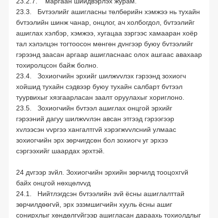
23.2.7. маргаан шийдвэрлэх журам.
23.3. Бvтээлийг ашигласны төлбөрийн хэмжээ нь тухайн
бvтээлийн шинж чанар, онцлог, ач холбогдол, бvтээлийг
ашиглах хэлбэр, хэмжээ, хугацаа зэргээс хамааран хоёр
тал хэлэлцэн тогтоосон мөнгөн дvнгээр буюу бvтээлийг
гэрээнд заасан аргаар ашигласнаас олох ашгаас авахаар
тохиролцсон байж болно.
23.4. Зохиогчийн эрхийг шилжvvлэх гэрээнд зохиогч
хойшид тухайн сэдвээр буюу тухайн салбарт бvтээл
туурвихыг хязгаарласан заалт оруулахыг хориглоно.
23.5. Зохиогчийн бvтээл ашиглах онцгой эрхийг
гэрээний дагуу шилжvvлэн авсан этгээд гэрээгээр
хvлээсэн vvргээ хангалтгvй хэрэгжvvлсний улмаас
зохиогчийн эрх зөрчигдсөн бол зохиогч уг эрхээ
сэргээхийг шаардах эрхтэй.
24 дvгээр зvйл. Зохиогчийн эрхийн зөрчилд тооцохгvй
байх онцгой нөхцөлvvд
24.1. Нийтлэгдсэн бvтээлийн зvй ёсны ашиглалттай
зөрчилдөөгvй, эрх эзэмшигчийн хууль ёсны ашиг
сонирхлыг хөндөлгvйгээр ашигласан дараахь тохиолдлыг