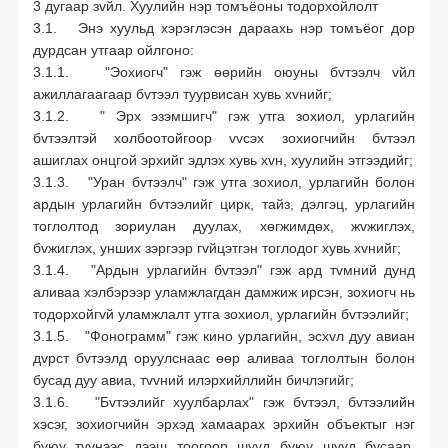
баталгаажуулсан зохицуулалт
3 дугаар зvйл. Хуулийн нэр томъёоны тодорхойлолт
3.1. Энэ хуульд хэрэглэсэн дараахь нэр томъёог дор
дурдсан утгаар ойлгоно:
3.1.1. "Эохиогч" гэж өөрийн оюуны бvтээлч vйл
ажиллагаагаар бvтээл туурвисан хувь хvнийг;
3.1.2. " Эрх эзэмшигч" гэж утга зохиол, урлагийн
бvтээлтэй холбоотойгоор vvсэх зохиогчийн бvтээл
ашиглах онцгой эрхийг эдлэх хувь хvн, хуулийн этгээдийг;
3.1.3. "Уран бvтээлч" гэж утга зохиол, урлагийн болон
ардын урлагийн бvтээлийг цирк, тайз, дэлгэц, урлагийн
тоглолтод зориулан дуулах, хөгжимдөх, жvжиглэх,
бvжиглэх, унших зэргээр гvйцэтгэн тоглодог хувь хvнийг;
3.1.4. "Ардын урлагийн бvтээл" гэж ард тvмний дунд
аливаа хэлбэрээр уламжлагдан дамжиж ирсэн, зохиогч нь
тодорхойгvй уламжлалт утга зохиол, урлагийн бvтээлийг;
3.1.5. "Фонограмм" гэж кино урлагийн, эсхvл дуу авиан
дvрст бvтээлд оруулснаас өөр аливаа тоглолтын болон
бусад дуу авиа, тvvний илэрхийллийн бичлэгийг;
3.1.6. "Бvтээлийг хуулбарлах" гэж бvтээл, бvтээлийн
хэсэг, зохиогчийн эрхэд хамаарах эрхийн объектыг нэг
буюу тvvнээс дээш тоогоор шууд буюу шууд бусаар,