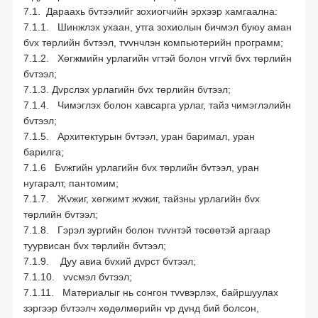
7.1. Дараахь бvтээлийг зохиогчийн эрхээр хамгаална:
7.1.1. Шинжлэх ухаан, утга зохиолын бичмэл буюу аман
бvх төрлийн бvтээл, тvvнчлэн компьютерийн программ;
7.1.2. Хөгжмийн урлагийн vгтэй болон vггvй бvх төрлийн
бvтээл;
7.1.3. Дvрслэх урлагийн бvх төрлийн бvтээл;
7.1.4. Чимэглэх болон хавсарга урлаг, тайз чимэглэлийн
бvтээл;
7.1.5. Архитектурын бvтээл, уран баримал, уран
барилга;
7.1.6 Бvжгийн урлагийн бvх төрлийн бvтээл, уран
нугаралт, пантомим;
7.1.7. Жvжиг, хөгжимт жvжиг, тайзны урлагийн бvх
төрлийн бvтээл;
7.1.8. Гэрэл зургийн болон тvvнтэй төсөөтэй аргаар
туурвисан бvх төрлийн бvтээл;
7.1.9. Дуу авиа бvхий дvрст бvтээл;
7.1.10. vvсмэл бvтээл;
7.1.11. Материалыг нь сонгон тvvвэрлэх, байршуулах
зэргээр бvтээлч хөдөлмөрийн vр дvнд бий болсон,