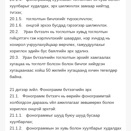
хуулбарыг худалдах, эрх шилжvvлэх замаар нийтэд
тvгээх;
20.1.5. тоглолтын бичлэгийг тvрээслvvлэх;
20.1.6. онцгой эрхээ бусдад гэрээгээр шилжvvлэх.
20.2. Уран бvтээлч нь тоглолтын хувьд тоглолтын
гvйцэтгэгч гэж нэрлvvлэхийг шаардах, нэр хvндэд нь
хохирол учруулахуйцаар өөрчлөх, гажуудуулахыг
хориглох эдийн бус баялгийн эрх эдэлнэ.
20.3. Уран бvтээлчийн тоглолтын эрхийг хамгаалах
хугацаа нь тоглолт болсон болон бичлэг хийгдсэн
хугацаанаас хойш 50 жилийн хугацаанд хvчин төгөлдөр
байна.
21 дvгээр зvйл. Фонограмм бvтээгчийн эрх
21.1. Фонограмм бvтээгч нь өөрийн фонограммтай
холбогдсон дараахь vйл ажиллагааг зөвшөөрөх болон
хориглох онцгой эрхтэй:
21.1.1. фонограммыг шууд буюу шууд бусаар
хуулбарлах;
21.1.2. фонограммын эх хувь болон хуулбарыг худалдах