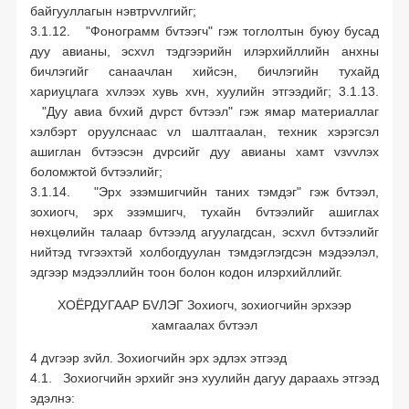
байгууллагын нэвтрvvлгийг;
3.1.12. "Фонограмм бvтээгч" гэж тоглолтын буюу бусад
дуу авианы, эсхvл тэдгээрийн илэрхийллийн анхны
бичлэгийг санаачлан хийсэн, бичлэгийн тухайд
хариуцлага хvлээх хувь хvн, хуулийн этгээдийг; 3.1.13.
"Дуу авиа бvхий дvрст бvтээл" гэж ямар материаллаг
хэлбэрт оруулснаас vл шалтгаалан, техник хэрэгсэл
ашиглан бvтээсэн дvрсийг дуу авианы хамт vзvvлэх
боломжтой бvтээлийг;
3.1.14. "Эрх эзэмшигчийн таних тэмдэг" гэж бvтээл,
зохиогч, эрх эзэмшигч, тухайн бvтээлийг ашиглах
нөхцөлийн талаар бvтээлд агуулагдсан, эсхvл бvтээлийг
нийтэд тvгээхтэй холбогдуулан тэмдэглэгдсэн мэдээлэл,
эдгээр мэдээллийн тоон болон кодон илэрхийллийг.
ХОЁРДУГААР БVЛЭГ Зохиогч, зохиогчийн эрхээр
хамгаалах бvтээл
4 дvгээр зvйл. Зохиогчийн эрх эдлэх этгээд
4.1. Зохиогчийн эрхийг энэ хуулийн дагуу дараахь этгээд
эдэлнэ: