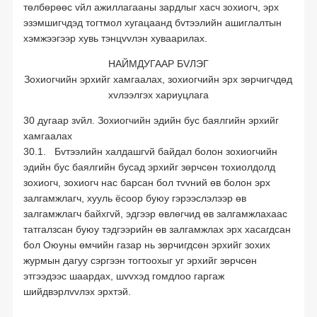
төлбөрөөс vйл ажиллагааны зардлыг хасч зохиогч, эрх
эзэмшигчдэд тогтмол хугацаанд бvтээлийн ашиглалтын
хэмжээгээр хувь тэнцvvлэн хуваарилах.
НАЙМДУГААР БVЛЭГ
Зохиогчийн эрхийг хамгаалах, зохиогчийн эрх зөрчигчдөд
хvлээлгэх хариуцлага
30 дугаар зvйл. Зохиогчийн эдийн бус баялгийн эрхийг
хамгаалах
30.1. Бvтээлийн халдашгvй байдал болон зохиогчийн
эдийн бус баялгийн бусад эрхийг зөрчсөн тохиолдолд
зохиогч, зохиогч нас барсан бол тvvний өв болон эрх
залгамжлагч, хууль ёсоор буюу гэрээслэлээр өв
залгамжлагч байхгvй, эдгээр өвлөгчид өв залгамжлахаас
татгалзсан буюу тэдгээрийн өв залгамжлах эрх хасагдсан
бол Оюуны өмчийн газар нь зөрчигдсөн эрхийг зохих
журмын дагуу сэргээн тогтоохыг уг эрхийг зөрчсөн
этгээдээс шаардах, шvvхэд гомдлоо гаргаж
шийдвэрлvvлэх эрхтэй.