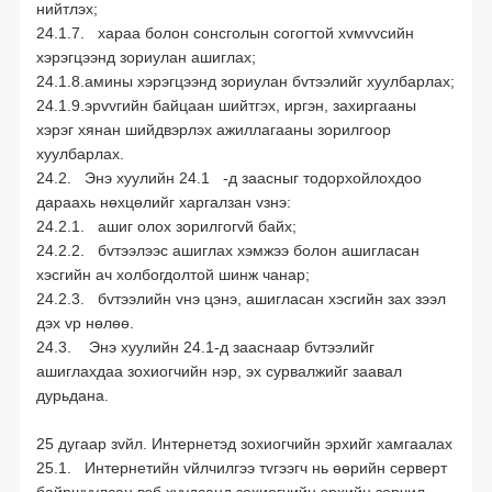
нийтлэх;
24.1.7. хараа болон сонсголын согогтой хvмvvсийн
хэрэгцээнд зориулан ашиглах;
24.1.8.амины хэрэгцээнд зориулан бvтээлийг хуулбарлах;
24.1.9.эрvvгийн байцаан шийтгэх, иргэн, захиргааны
хэрэг хянан шийдвэрлэх ажиллагааны зорилгоор
хуулбарлах.
24.2. Энэ хуулийн 24.1 -д заасныг тодорхойлохдоо
дараахь нөхцөлийг харгалзан vзнэ:
24.2.1. ашиг олох зорилгогvй байх;
24.2.2. бvтээлээс ашиглах хэмжээ болон ашигласан
хэсгийн ач холбогдолтой шинж чанар;
24.2.3. бvтээлийн vнэ цэнэ, ашигласан хэсгийн зах зээл
дэх vр нөлөө.
24.3. Энэ хуулийн 24.1-д зааснаар бvтээлийг
ашиглахдаа зохиогчийн нэр, эх сурвалжийг заавал
дурьдана.
25 дугаар зvйл. Интернетэд зохиогчийн эрхийг хамгаалах
25.1. Интернетийн vйлчилгээ тvгээгч нь өөрийн серверт