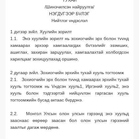
ТУХАЙ
/Шинэчилсэн найруулга/
Төрөөс хэвлэл мэдээлэлд үүрэг хариуцлага болгосон нь
НЭГДVГЭЭР БVЛЭГ
Нийтлэг vндэслэл
Садар самуун
1 дvгээр зvйл. Хуулийн зорилт
Хэвлэл мэдээллэл олон нийтийн харилцаа
1.1. Энэ хуулийн зорилт нь зохиогчийн эрх болон тvvнд
Хэвлэл мэдээлэл ба олон нийтийн ашиг сонирхол
хамаарах эрхээр хамгаалагдах бvтээлийг эзэмших,
ашиглах, захиран зарцуулах, хамгаалахтай холбогдсон
Хэвлэл мэдээлэл, сонгууль
харилцааг зохицуулахад оршино.
Өргөн нэвтрүүлэг
2 дугаар зvйл. Зохиогчийн эрхийн тухай хууль тогтоомж
Зохиогчийн эрх
2.1. Зохиогчийн эрх болон тvvнд хамаарах эрхийн тухай
хууль тогтоомж нь Vндсэн хууль1, Иргэний хууль2, энэ
Бусад
хууль болон тэдгээртэй нийцvvлэн гаргасан хууль
тогтоомжийн бусад актаас бvрдэнэ.
Мэдээлэх, мэдээлэл авах эрхийг баталгаажуулсан дотоодын хууль
тогтоомж (2018 он)
2.2. Монгол Улсын олон улсын гэрээнд энэ хуульд
Мэдээлэх, мэдээлэл авах эрхийг баталгаажуулсан дотоодын хууль
зааснаас өөрөөр заасан бол олон улсын гэрээний
тогтоомж (2017 он)
заалтыг дагаж мөрдөнө.
Төсөвтэй холбоотой хуулиудад мэдээлэх, мэдээлэл авах эрхийг