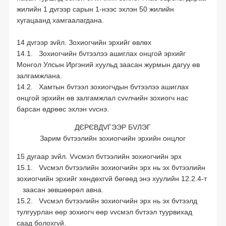
жилийн 1 дvгээр сарын 1-нээс эхлэн 50 жилийн
хугацаанд хамгаалагдана.
14 дvгээр зvйл. Зохиогчийн эрхийг өвлөх
14.1. Зохиогчийн бvтээлээ ашиглах онцгой эрхийг
Монгол Улсын Иргэний хуульд заасан журмын дагуу өв
залгамжлана.
14.2. Хамтын бvтээл зохиогчдын бvтээлээ ашиглах
онцгой эрхийн өв залгамжлал сvvлчийн зохиогч нас
барсан өдрөөс эхлэн vvснэ.
ДЄРЄВДVГЭЭР БVЛЭГ
Зарим бvтээлийн зохиогчийн эрхийн онцлог
15 дугаар зvйл. Vvсмэл бvтээлийн зохиогчийн эрх
15.1. Vvсмэл бvтээлийн зохиогчийн эрх нь эх бvтээлийн
зохиогчийн эрхийг хөндөхгvй бөгөөд энэ хуулийн 12.2.4-т
заасан зөвшөөрөл авна.
15.2. Vvсмэл бvтээлийн зохиогчийн эрх нь эх бvтээлд
тулгуурлан өөр зохиогч өөр vvсмэл бvтээл туурвихад
саад болохгvй.