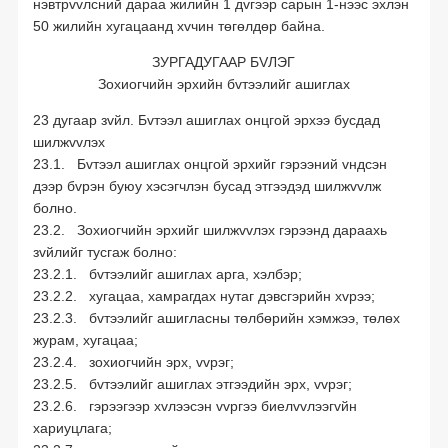
нэвтрvvлсний дараа жилийн 1 дvгээр сарын 1-нээс эхлэн
50 жилийн хугацаанд хvчин төгөлдөр байна.
ЗУРГАДУГААР БVЛЭГ
Зохиогчийн эрхийн бvтээлийг ашиглах
23 дугаар зvйл. Бvтээл ашиглах онцгой эрхээ бусдад
шилжvvлэх
23.1. Бvтээл ашиглах онцгой эрхийг гэрээний vндсэн
дээр бvрэн буюу хэсэгчлэн бусад этгээдэд шилжvvлж
болно.
23.2. Зохиогчийн эрхийг шилжvvлэх гэрээнд дараахь
зvйлийг тусгаж болно:
23.2.1. бvтээлийг ашиглах арга, хэлбэр;
23.2.2. хугацаа, хамрагдах нутаг дэвсгэрийн хvрээ;
23.2.3. бvтээлийг ашигласны төлбөрийн хэмжээ, төлөх
журам, хугацаа;
23.2.4. зохиогчийн эрх, vvрэг;
23.2.5. бvтээлийг ашиглах этгээдийн эрх, vvрэг;
23.2.6. гэрээгээр хvлээсэн vvргээ биелvvлээгvйн
хариуцлага;