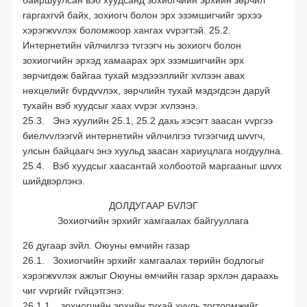
байршуулсан вэб хуудсанд зохиогчийн эрхийн зөрчил
гаргахгvй байх, зохиогч болон эрх эзэмшигчийг эрхээ
хэрэгжvvлэх боломжоор хангах vvрэгтэй. 25.2.
Интернетийн vйлчилгээ тvгээгч нь зохиогч болон
зохиогчийн эрхэд хамаарах эрх эзэмшигчийн эрх
зөрчигдөж байгаа тухай мэдэээллийг хvлээн авах
нөхцөлийг бvрдvvлэх, зөрчлийн тухай мэдэгдсэн даруй
тухайн вэб хуудсыг хаах vvрэг хvлээнэ.
25.3. Энэ хуулийн 25.1, 25.2 дахь хэсэгт заасан vvргээ
биелvvлээгvй интернетийн vйлчилгээ тvгээгчид шvvгч,
улсын байцаагч энэ хуульд заасан хариуцлага ногдуулна.
25.4. Вэб хуудсыг хаасантай холбоотой маргааныг шvvх
шийдвэрлэнэ.
ДОЛДУГААР БVЛЭГ
Зохиогчийн эрхийг хамгаалах байгууллага
26 дугаар зvйл. Оюуны өмчийн газар
26.1. Зохиогчийн эрхийг хамгаалах төрийн бодлогыг
хэрэгжvvлэх ажлыг Оюуны өмчийн газар эрхлэн дараахь
чиг vvргийг гvйцэтгэнэ:
26.1.1. зохиогчийн эрхийн тухай хууль тогтоомжийг