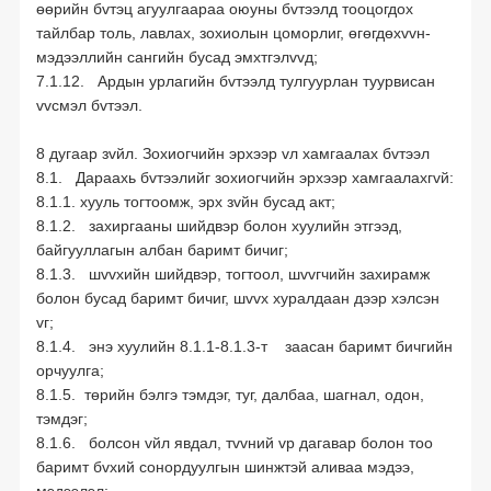
өөрийн бvтэц агуулгаараа оюуны бvтээлд тооцогдох
тайлбар толь, лавлах, зохиолын цоморлиг, өгөгдөхvvн-
мэдээллийн сангийн бусад эмхтгэлvvд;
7.1.12. Ардын урлагийн бvтээлд тулгуурлан туурвисан
vvсмэл бvтээл.
8 дугаар зvйл. Зохиогчийн эрхээр vл хамгаалах бvтээл
8.1. Дараахь бvтээлийг зохиогчийн эрхээр хамгаалахгvй:
8.1.1. хууль тогтоомж, эрх зvйн бусад акт;
8.1.2. захиргааны шийдвэр болон хуулийн этгээд,
байгууллагын албан баримт бичиг;
8.1.3. шvvхийн шийдвэр, тогтоол, шvvгчийн захирамж
болон бусад баримт бичиг, шvvх хуралдаан дээр хэлсэн
vг;
8.1.4. энэ хуулийн 8.1.1-8.1.3-т заасан баримт бичгийн
орчуулга;
8.1.5. төрийн бэлгэ тэмдэг, туг, далбаа, шагнал, одон,
тэмдэг;
8.1.6. болсон vйл явдал, тvvний vр дагавар болон тоо
баримт бvхий сонордуулгын шинжтэй аливаа мэдээ,