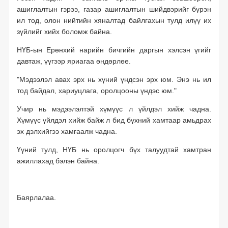
ашиглалтын гэрээ, газар ашиглалтын шийдвэрийг бүрэн
ил тод, олон нийтийн хяналтад байлгахын тулд илүү их
зүйлийг хийх боломж байна.
НҮБ-ын Ерөнхий нарийн бичгийн даргын хэлсэн үгийг
давтаж, үүгээр яриагаа өндөрлөе.
"Мэдээлэл авах эрх нь хүний үндсэн эрх юм. Энэ нь ил
тод байдал, хариуцлага, оролцооны үндэс юм."
Учир нь мэдээлэлтэй хүмүүс л үйлдэл хийж чадна.
Хүмүүс үйлдэл хийж байж л бид бүхний хамтаар амьдрах
эх дэлхийгээ хамгаалж чадна.
Үүний тулд, НҮБ нь оролцогч бүх талуудтай хамтран
ажиллахад бэлэн байна.
Баярлалаа.