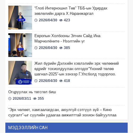
“Глоб Интернэшнл Төв” ТББ-ын Удирдах
зөвлөлийн дарга Х.Наранжаргал
2026/04/30
423
Европын Холбооны Элчин Сайд Ина
Марчюлёните - Нээлтийн үг
2026/04/30
385
Жил бүрийн Дэлхийн хэвлэлийн эрх чөлөөний
өдрийг тохиолдуулан олгодог“Үнэний төлөө
шагнал-2025”-ын эзнээр Г.Улсболд тодорлоо.
2026/04/30
418
Огцруулах нь төгсгөл биш
2026/03/11
355
“Эрх чөлөөт, хамгаалагдсан, аюулгүй сэтгүүл зүй – Кино
сургалт”-ыг сүүлийн удаагаа амжилттай зохион байгууллаа
2026/01/15
578
МЭДЭЭЛЛИЙН САН
“Үзэл бодлоо илэрхийлэх эрх чөлөө – Иргэний