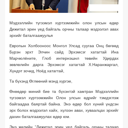
Төрөөс хэвлэл мэдээлэлд үүрэг хариуцлага болгосон нь
Садар самуун
Мэдээллийн түгээмэл хүртээмжийн олон улсын өдөр
Дижитал эрин үед байгаль орчны талаар мэдээлэл авах
Хэвлэл мэдээллэл олон нийтийн харилцаа
эрхийг баталгаажуулья
Хэвлэл мэдээлэл ба олон нийтийн ашиг сонирхол
Европын Холбооноос Монгол Улсад суугаа Онц бөгөөд
Хэвлэл мэдээлэл, сонгууль
Бүрэн эрхт Элчин сайд Эрхэмсэг хатагтай Ина
Марчюлёните, Глоб интернэшнл төвийн Удирдах
Өргөн нэвтрүүлэг
зөвлөлийн дарга Эрхэмсэг хатагтай Х.Наранжаргал,
Хүндэт зочид, Ноёд хатагтай,
Зохиогчийн эрх
Та бүхэнд Өглөөний мэнд хүргэе,
Бусад
Өнөөдөр миний бие та бүхэнтэй хамтран Мэдээллийн
Мэдээлэх, мэдээлэл авах эрхийг баталгаажуулсан дотоодын хууль
түгээмэл хүртээмжийн Олон улсын өдрийг тэмдэглэж
тогтоомж (2018 он)
байгаадаа баяртай байна. Энэ өдөр бол хүний үндсэн
Мэдээлэх, мэдээлэл авах эрхийг баталгаажуулсан дотоодын хууль
эрх болох мэдээлэл хайх, хүлээн авах, хуваалцах эрхийг
тогтоомж (2017 он)
дахин баталгаажуулах өдөр юм.
Төсөвтэй холбоотой хуулиудад мэдээлэх, мэдээлэл авах эрхийг
Энэ жилийн “Дижитал эрин үед байгаль орчны талаар