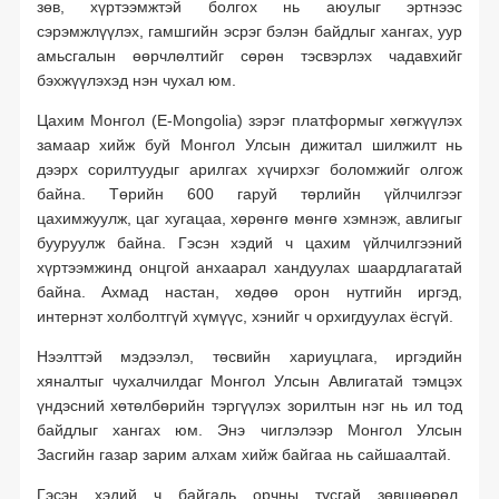
зөв, хүртээмжтэй болгох нь аюулыг эртнээс
сэрэмжлүүлэх, гамшгийн эсрэг бэлэн байдлыг хангах, уур
амьсгалын өөрчлөлтийг сөрөн тэсвэрлэх чадавхийг
бэхжүүлэхэд нэн чухал юм.
Цахим Монгол (E-Mongolia) зэрэг платформыг хөгжүүлэх
замаар хийж буй Монгол Улсын дижитал шилжилт нь
дээрх сорилтуудыг арилгах хүчирхэг боломжийг олгож
байна. Төрийн 600 гаруй төрлийн үйлчилгээг
цахимжуулж, цаг хугацаа, хөрөнгө мөнгө хэмнэж, авлигыг
бууруулж байна. Гэсэн хэдий ч цахим үйлчилгээний
хүртээмжинд онцгой анхаарал хандуулах шаардлагатай
байна. Ахмад настан, хөдөө орон нутгийн иргэд,
интернэт холболтгүй хүмүүс, хэнийг ч орхигдуулах ёсгүй.
Нээлттэй мэдээлэл, төсвийн хариуцлага, иргэдийн
хяналтыг чухалчилдаг Монгол Улсын Авлигатай тэмцэх
үндэсний хөтөлбөрийн тэргүүлэх зорилтын нэг нь ил тод
байдлыг хангах юм. Энэ чиглэлээр Монгол Улсын
Засгийн газар зарим алхам хийж байгаа нь сайшаалтай.
Гэсэн хэдий ч байгаль орчны тусгай зөвшөөрөл,