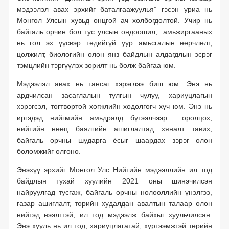
баталгаажуулсан зохицуулалт
мэдээлэл авах эрхийг баталгаажуулья” гэсэн уриа нь
Монгол Улсын хувьд онцгой ач холбогдолтой. Учир нь
байгаль орчин бол тус улсын ондоошил, амьжиргааных
нь гол эх үүсвэр төдийгүй уур амьсгалын өөрчлөлт,
цөлжилт, биологийн олон янз байдлын алдагдлын эсрэг
тэмцлийн тэргүүлэх зорилт нь болж байгаа юм.
Мэдээлэл авах нь тансаг хэрэглээ биш юм. Энэ нь
ардчилсан засаглалын тулгын чулуу, хариуцлагын
хэрэгсэл, тогтвортой хөгжлийн хөдөлгөгч хүч юм. Энэ нь
иргэдэд нийгмийн амьдралд бүтээлчээр оролцох,
нийтийн нөөц баялгийн ашиглалтад хяналт тавих,
байгаль орчны шударга ёсыг шаардах зэрэг олон
боломжийг олгоно.
Энэхүү эрхийг Монгол Улс Нийтийн мэдээллийн ил тод
байдлын тухай хуулийн 2021 оны шинэчилсэн
найруулгад тусгаж, байгаль орчны нөлөөллийн үнэлгээ,
газар ашиглалт, төрийн худалдан авалтын талаар олон
нийтэд нээлттэй, ил тод мэдээлж байхыг хуульчилсан.
Энэ хууль нь ил тод, хариуцлагатай, хүртээмжтэй төрийн