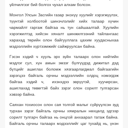
үйлчилгээг бий болгох чухал алхам болсон.
Монгол Улсын Засгийн газар энэхүү хуулийг хэрэгжүүлэх,
түүнтэй холбоотой шинэчлэлийг хийх талаар хүчин
чармайлт гаргаж байгаа нь тун сайшаалтай. Хуулийн
хэрэгжилтэд хийсэн хяналт шинжилгээний тайлангаас
харахад төрийн олон байгууллага цахим хуудасныхаа
мэдээллийн хүртээмжийг сайжруулсан байна.
Гэсэн хэдий ч хууль эрх зүйн талаарх олон нийтийн
мэдлэг сул, хүн амын эмзэг бүлгүүдэд дижитал дэд
бүтцийг ашиглах боломж хязгаарлагдмал байгаагийн
зэрэгцээ байгаль орчны мэдээллийн олдоц нэмэгдэж
байгаа хэдий ч, ихэнхдээ зөрүүтэй, хуучирсан,
ашиглахад төвөгтэй байх зэрэг олон сорилт тулгарсан
хэвээр байна.
Саяхан тохиосон олон сая толгой малыг сүйрүүлсэн зуд
турхан зэрэг байгаль орчны хямралын нөхцөлд эдгээр
сорилт тулгарч байгаа нь онцгой анхаарал татаж байна.
Байгаль орчны талаарх мэдээллийг цаг тухайд нь, үнэн