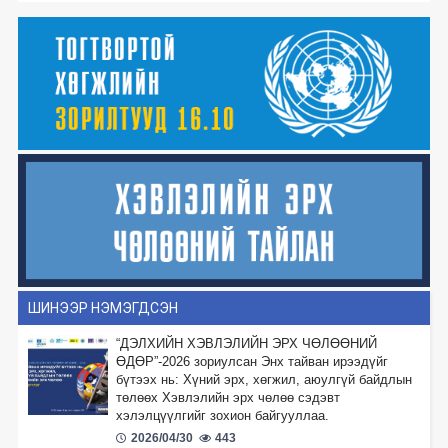
ШИНЭЭР НЭМЭГДСЭН
“ДЭЛХИЙН ХЭВЛЭЛИЙН ЭРХ ЧӨЛӨӨНИЙ
ӨДӨР”-2026 зориулсан Энх тайван ирээдүйг
бүтээх нь: Хүний эрх, хөгжил, аюулгүй байдлын
төлөөх Хэвлэлийн эрх чөлөө сэдэвт
хэлэлцүүлгийг зохион байгууллаа.
2026/04/30
443