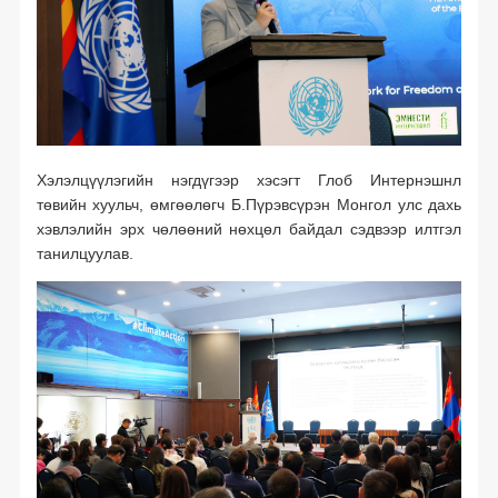
баталгаажуулсан зохицуулалт
Хэлэлцүүлэгийн нэгдүгээр хэсэгт Глоб Интернэшнл
төвийн хуульч, өмгөөлөгч Б.Пүрэвсүрэн Монгол улс дахь
хэвлэлийн эрх чөлөөний нөхцөл байдал сэдвээр илтгэл
танилцуулав.