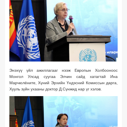
Төрөөс хэвлэл мэдээлэлд үүрэг хариуцлага болгосон нь
Садар самуун
Хэвлэл мэдээллэл олон нийтийн харилцаа
Хэвлэл мэдээлэл ба олон нийтийн ашиг сонирхол
Хэвлэл мэдээлэл, сонгууль
Өргөн нэвтрүүлэг
Энэхүү үйл ажиллагааг нээж Европын Холбооноос
Зохиогчийн эрх
Монгол Улсад суугаа Элчин сайд хатагтай Ина
Бусад
Марчюлёните, Хүний Эрхийн Үндэсний Комиссын дарга,
Хууль зүйн ухааны доктор Д.Сүнжид нар үг хэлэв.
Мэдээлэх, мэдээлэл авах эрхийг баталгаажуулсан дотоодын хууль
тогтоомж (2018 он)
Мэдээлэх, мэдээлэл авах эрхийг баталгаажуулсан дотоодын хууль
тогтоомж (2017 он)
Төсөвтэй холбоотой хуулиудад мэдээлэх, мэдээлэл авах эрхийг