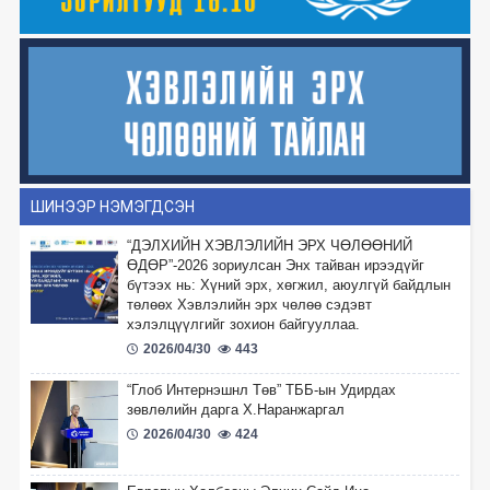
ШИНЭЭР НЭМЭГДСЭН
“ДЭЛХИЙН ХЭВЛЭЛИЙН ЭРХ ЧӨЛӨӨНИЙ
ӨДӨР”-2026 зориулсан Энх тайван ирээдүйг
бүтээх нь: Хүний эрх, хөгжил, аюулгүй байдлын
төлөөх Хэвлэлийн эрх чөлөө сэдэвт
хэлэлцүүлгийг зохион байгууллаа.
2026/04/30
443
“Глоб Интернэшнл Төв” ТББ-ын Удирдах
зөвлөлийн дарга Х.Наранжаргал
2026/04/30
424