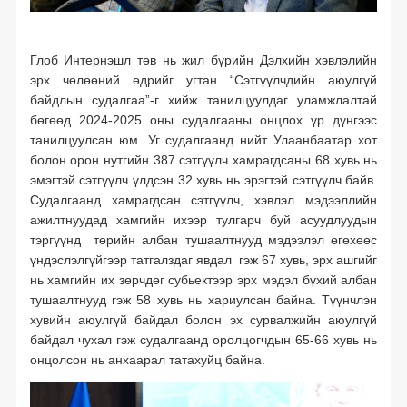
Глоб Интернэшл төв нь жил бүрийн Дэлхийн хэвлэлийн
эрх чөлөөний өдрийг угтан “Сэтгүүлчдийн аюулгүй
байдлын судалгаа”-г хийж танилцуулдаг уламжлалтай
бөгөөд 2024-2025 оны судалгааны онцлох үр дүнгээс
танилцуулсан юм. Уг судалгаанд нийт Улаанбаатар хот
болон орон нутгийн 387 сэтгүүлч хамрагдсаны 68 хувь нь
эмэгтэй сэтгүүлч үлдсэн 32 хувь нь эрэгтэй сэтгүүлч байв.
Судалгаанд хамрагдсан сэтгүүлч, хэвлэл мэдээллийн
ажилтнуудад хамгийн ихээр тулгарч буй асуудлуудын
тэргүүнд төрийн албан тушаалтнууд мэдээлэл өгөхөөс
үндэслэлгүйгээр татгалздаг явдал гэж 67 хувь, эрх ашгийг
нь хамгийн их зөрчдөг субьектээр эрх мэдэл бүхий албан
тушаалтнууд гэж 58 хувь нь хариулсан байна. Түүнчлэн
хувийн аюулгүй байдал болон эх сурвалжийн аюулгүй
байдал чухал гэж судалгаанд оролцогчдын 65-66 хувь нь
онцолсон нь анхаарал татахуйц байна.