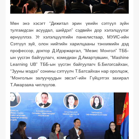
Мөн энэ хэсэгт “Дижитал эрин үеийн сэтгүүл зүйн
тулгамдсан асуудал, шийдэл” сэдвийн дор хэлэлцүүлэг
өрнүүллээ. Уг хэлэлцүүлгийн панелистаар, МУИС-ийн
Сэтгүүл зүй, олон нийтийн харилцааны тэнхимийн дэд
профессор, доктор Д.Идэржаргал, “Мезис Монгол” ТББ-
ын үүсгэн байгуулагч, комедиан Д.Амартүвшин, “Mashine
Learning UB” ТББ-ын үүсгэн байгуулагч Б.Билэгсайхан,
“Зууны мэдээ” сонины сэтгүүлч Т.Батсайхан нар оролцож,
“Монголын залуучуудын эвсэл”-ийн Гүйцэтгэх захирал
Т.Амарзаяа чиглүүлэв.