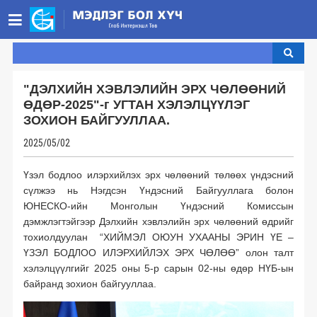
НҮҮР ХУУДАС
БИДНИЙ ТУХАЙ ▾
"ДЭЛХИЙН ХЭВЛЭЛИЙН ЭРХ ЧӨЛӨӨНИЙ
ӨДӨР-2025"-г УГТАН ХЭЛЭЛЦҮҮЛЭГ
Бидний тухай ▾
МЭДЭЭ
ЗОХИОН БАЙГУУЛЛАА.
Юу хийдэг вэ? ▾
Танилцуулга
ХУУЛИУД ▾
2025/05/02
Стратегийн хөтөлбөрүүд
Монгол Улсын хууль ▾
Санхүүжүүлэгчид
Удирдах зөвлөл
ХОЛБОО БАРИХ
Үзэл бодлоо илэрхийлэх эрх чөлөөний төлөөх үндэсний
Үзэл бодлоо илэрхийлэх эрх чөлөө
Олон улсын хэм хэмжээ ▾
Гишүүн байгууллага
Зорилтот бүлэг
Хамт олон
ENGLISH
сүлжээ нь Нэгдсэн Үндэсний Байгууллага болон
ЮНЕСКО-ийн Монголын Үндэсний Комиссын
Үзэл бодлоо илэрхийлэх эрх чөлөө
Хамтрагч байгууллагууд
Үйл ажиллагааны хэлбэр
Мэдээллийн эрх чөлөө
ТББ код
дэмжлэгтэйгээр Дэлхийн хэвлэлийн эрх чөлөөний өдрийг
Хэвлэл мэдээллийн эрх чөлөө
Мэдээллийн эрх чөлөө
Тэмдэглэлт өдрүүд
тохиолдуулан “ХИЙМЭЛ ОЮУН УХААНЫ ЭРИН ҮЕ –
ҮЗЭЛ БОДЛОО ИЛЭРХИЙЛЭХ ЭРХ ЧӨЛӨӨ” олон талт
Хэрэгжиж буй төслүүд
Хэвлэлийн эрх чөлөө
Улсын нууц
хэлэлцүүлгийг 2025 оны 5-р сарын 02-ны өдөр НҮБ-ын
байранд зохион байгууллаа.
Байгууллагын нууцын тухай
Өргөн нэвтрүүлэг
Жилийн тайлан
Цахим эрх, эрх чөлөө
Хувийн нууцын тухай
Аудитын тайлан