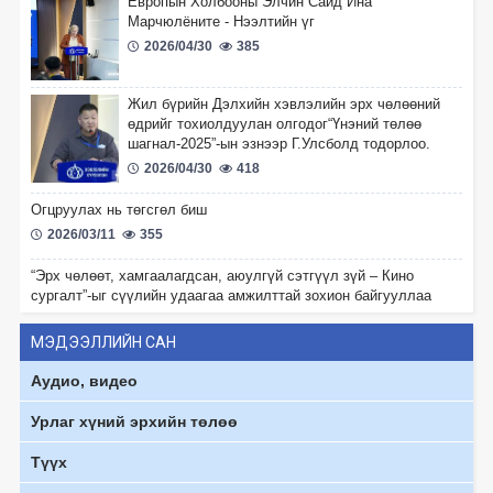
Европын Холбооны Элчин Сайд Ина
Марчюлёните - Нээлтийн үг
2026/04/30
385
Жил бүрийн Дэлхийн хэвлэлийн эрх чөлөөний
өдрийг тохиолдуулан олгодог“Үнэний төлөө
шагнал-2025”-ын эзнээр Г.Улсболд тодорлоо.
2026/04/30
418
Огцруулах нь төгсгөл биш
2026/03/11
355
“Эрх чөлөөт, хамгаалагдсан, аюулгүй сэтгүүл зүй – Кино
сургалт”-ыг сүүлийн удаагаа амжилттай зохион байгууллаа
2026/01/15
578
МЭДЭЭЛЛИЙН САН
“Үзэл бодлоо илэрхийлэх эрх чөлөө – Иргэний
Аудио, видео
орон зайн баталгаа болох нь” олон талт
хэлэлцүүлэг боллоо.
Урлаг хүний эрхийн төлөө
2025/12/11
526
Түүх
“Глоб Интернэшнл Төв” ТББ-ын Удирдах зөвлөлийн дарга
Х.Наранжаргал