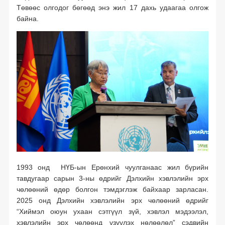
Төвөөс олгодог бөгөөд энэ жил 17 дахь удаагаа олгож
байна.
1993 онд НҮБ-ын Ерөнхий чуулганаас жил бүрийн
тавдугаар сарын 3-ны өдрийг Дэлхийн хэвлэлийн эрх
чөлөөний өдөр болгон тэмдэглэж байхаар зарласан.
2025 онд Дэлхийн хэвлэлийн эрх чөлөөний өдрийг
“Хиймэл оюун ухаан сэтгүүл зүй, хэвлэл мэдээлэл,
хэвлэлийн эрх чөлөөнд үзүүлэх нөлөөлөл” сэдвийн