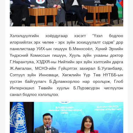
Хэлэлцүүлгийн хоёрдугаар хэсэгт “Үзэл бодлоо
илэрхийлэх эрх чөлөө - эрх зүйн зохицуулалт сэдэв” дор
панелистаар УИХ-ын гишүүн Б.Мөнхсоёл, Хүний Эрхийн
Үндэсний Комиссын гишүүн, Хууль зүйн ухааны доктор
Г.Нарантуяа, ХЗДХЯ-ны Нийтийн эрх зүйн хэлтсийн дарга
Ж.Амгалан, МСНЭ-ийн Гүйцэтгэх захирал Б.Ууганбаяр,
Сэтгүүл зүйн Инноваци, Хөгжлийн Үүр Төв НҮТББ-ын
үүсгэн байгуулагч Б.Дуламхорлоо нар оролцож, Глоб
Интернэшнл Төвийн хуульч Б.Пүрэвсүрэн чиглүүлэн
санал бодлоо хэлэлцлээ.