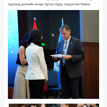
хүрээнд дэлхийн өнцөг булан бүрд тэмдэглэж байна.