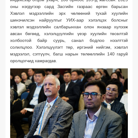
оны нэгдүгээр сард Засгийн газраас өргөн барьсан
Хэвлэл мэдээллийн эрх чөлөөний тухай хуулийн
шинэчилсэн найруулгыг УИХ-аар хэлэлцэх болсныг
хэвлэл мэдээллийн салбарынхан олон янзаар хүлээж
авсан бөгөөд, хэлэлцүүлгийн үеэр хуулийн төсөлтэй
холбоотой байр суурь, санал бодлоо нээлттэй
солилцлоо. Хэлэлцүүлэгт төр, иргэний нийгэм, хэвлэл
мэдээлэл, сэтгүүлч, багш нарын төлөөллийн 140 гаруй
оролцогчид хамрагдав.