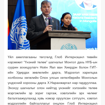
Үйл ажиллагааны төгсгөлд Глоб Интернэшнл төвийн
нэрэмжит “Үнэний төлөө” шагналыг Монгол дахь НҮБ-ын
суурин зохицуулагч Ноён Яап ван Хиердэн болон ГИТ-
ийн Удирдах зөвлөлийн дарга, Мэдээлэл харилцаа
холбооны хөгжлийн Олон улсын хөтөлбөрийн Монголын
үндэсний хорооны дарга Х.Наранжаргал нар гардууллаа.
Энэхүү шагналыг олон нийтэд үнэнийг хэлэхийн төлөө
мэргэжлийн эр зориг гаргаж, хэвлэлийн эрх чөлөөг
баталгаажуулахад хувь нэмэр оруулсан сэтгүүлч, хэвлэл
мэдээллийн байгууллагыг онцлон Глоб Интернэшнл