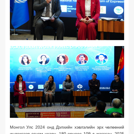
Монгол Улс 2024 онд Дэлхийн хэвлэлийн эрх чөлөөний
индексээр огцом ухарч, 180 орноос 109-д жагссан. 2025