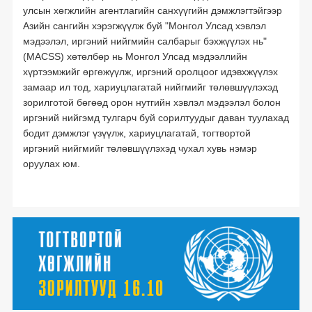
улсын хөгжлийн агентлагийн санхүүгийн дэмжлэгтэйгээр
Азийн сангийн хэрэгжүүлж буй "Монгол Улсад хэвлэл
мэдээлэл, иргэний нийгмийн салбарыг бэхжүүлэх нь"
(MACSS) хөтөлбөр нь Монгол Улсад мэдээллийн
хүртээмжийг өргөжүүлж, иргэний оролцоог идэвхжүүлэх
замаар ил тод, хариуцлагатай нийгмийг төлөвшүүлэхэд
зорилготой бөгөөд орон нутгийн хэвлэл мэдээлэл болон
иргэний нийгэмд тулгарч буй сорилтуудыг даван туулахад
бодит дэмжлэг үзүүлж, хариуцлагатай, тогтвортой
иргэний нийгмийг төлөвшүүлэхэд чухал хувь нэмэр
оруулах юм.