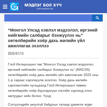
НҮҮР ХУУДАС
БИДНИЙ ТУХАЙ ▾
“Монгол Улсад хэвлэл мэдээлэл, иргэний
нийгмийн салбарыг бэхжүүлэх нь”
Бидний тухай ▾
МЭДЭЭ
хөтөлбөрийн хоёр дахь жилийн үйл
Юу хийдэг вэ? ▾
Танилцуулга
ХУУЛИУД ▾
ажиллагаа эхэллээ
Стратегийн хөтөлбөрүүд
Монгол Улсын хууль ▾
Санхүүжүүлэгчид
Удирдах зөвлөл
ХОЛБОО БАРИХ
2025/01/15
Үзэл бодлоо илэрхийлэх эрх чөлөө
Олон улсын хэм хэмжээ ▾
Гишүүн байгууллага
Зорилтот бүлэг
Хамт олон
ENGLISH
Глоб Интернэшнл төв “Монгол Улсад хэвлэл мэдээлэл,
иргэний нийгмийн салбарыг бэхжүүлэх нь” (MACSS)
Үзэл бодлоо илэрхийлэх эрх чөлөө
Хамтрагч байгууллагууд
Үйл ажиллагааны хэлбэр
Мэдээллийн эрх чөлөө
ТББ код
хөтөлбөрийн хоёр дахь жилийн үйл ажиллагааг 2025 оны
Хэвлэл мэдээллийн эрх чөлөө
Мэдээллийн эрх чөлөө
Тэмдэглэлт өдрүүд
1-р сараас хэрэгжүүлж эхэллээ. Хоёр дахь жилийн
хэрэгжилтийн хугацаанд Глоб Интернэшнл төвөөс
Хэрэгжиж буй төслүүд
Хэвлэлийн эрх чөлөө
Улсын нууц
хөтөлбөрийн хоёр бүрэлдэхүүн хэсгийн хүрээнд олон
ажлуудыг хийх болно. Үүнд:
Байгууллагын нууцын тухай
Өргөн нэвтрүүлэг
Жилийн тайлан
Сэтгүүлчдийн аюулгүй байдлын талаар дэмжлэг өгдөг
Цахим эрх, эрх чөлөө
Хувийн нууцын тухай
Аудитын тайлан