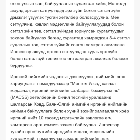
олон улсын сан, байгууллагын судалгааг хийж, Монголд
аюулд өртсөн сэтгүүлчдэд эрх зүйн болон сэтгэл зүйн
Төрөөс хэвлэл мэдээлэлд үүрэг хариуцлага болгосон нь
дэмжлэг үзүүлэх тусгай хөтөлбөр боловсруулна. Мөн
Садар самуун
сэтгүүлчид, хэвлэл мэдээллийн байгууллагуудад болон
сэтгэл зүйн төв, сэтгэл зүйчдэд зориулсан сургалтуудыг
Хэвлэл мэдээллэл олон нийтийн харилцаа
зохион байгуулах бөгөөд сургалтад хамрагдсан 3-4 сэтгэл
судлалын төв, сэтгэл зүйчийг сонгон хамтран ажиллана.
Хэвлэл мэдээлэл ба олон нийтийн ашиг сонирхол
Ингэснээр аюулд өртсөн сэтгүүлчдэд хууль эрх зүйн
Хэвлэл мэдээлэл, сонгууль
болон сэтгэл зүйн зөвлөгөө өгч хамтран ажиллах боломж
бүрдүүлнэ.
Өргөн нэвтрүүлэг
Иргэний нийгмийн чадавхыг дээшлүүлэх, нийгмийн эгэх
Зохиогчийн эрх
хариуцлагыг нэмэгдүүлэхээр “Монгол Улсад хэвлэл
мэдээлэл, иргэний нийгмийн салбарыг бэхжүүлэх нь”
Бусад
(MACSS) хөтөлбөрийн бичил төслийн уралдаанд
Мэдээлэх, мэдээлэл авах эрхийг баталгаажуулсан дотоодын хууль
шалгарсан Ховд, Баян-Өлгий аймгийн иргэний нийгмийн
тогтоомж (2018 он)
найман байгууллага болон хүний эрхийг хамгаалагч хоёр
иргэний нийт 10 төсөлд мэргэжлийн зөвлөгөө өгч,
Мэдээлэх, мэдээлэл авах эрхийг баталгаажуулсан дотоодын хууль
тогтоомж (2017 он)
хамтарсан арга хэмжээ зохион байгуулна. Ингэснээр
тухайн орон нутгийн иргэдийн мэдлэг, мэдээллийн
Төсөвтэй холбоотой хуулиудад мэдээлэх, мэдээлэл авах эрхийг
хүртээмжийг нэмэгдүүлэх замаар нийгмийн эгэх