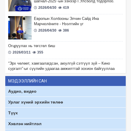
шагнал-2025”-ын эзнээр Г.Улсболд тодорлоо.
2026/04/30
419
Европын Холбооны Элчин Сайд Ина
Марчюлёните - Нээлтийн үг
2026/04/30
386
Огцруулах нь төгсгөл биш
2026/03/11
355
“Эрх чөлөөт, хамгаалагдсан, аюулгүй сэтгүүл зүй – Кино
сургалт”-ыг сүүлийн удаагаа амжилттай зохион байгууллаа
2026/01/15
578
МЭДЭЭЛЛИЙН САН
“Үзэл бодлоо илэрхийлэх эрх чөлөө – Иргэний
Аудио, видео
орон зайн баталгаа болох нь” олон талт
хэлэлцүүлэг боллоо.
Урлаг хүний эрхийн төлөө
2025/12/11
526
Түүх
“Глоб Интернэшнл Төв” ТББ-ын Удирдах зөвлөлийн дарга
Х.Наранжаргал
Хэвлэн нийтлэл
2025/12/11
595