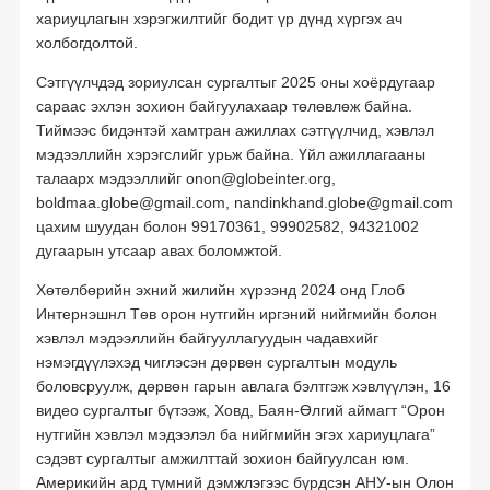
баталгаажуулсан зохицуулалт
хариуцлагын хэрэгжилтийг бодит үр дүнд хүргэх ач
холбогдолтой.
Сэтгүүлчдэд зориулсан сургалтыг 2025 оны хоёрдугаар
сараас эхлэн зохион байгуулахаар төлөвлөж байна.
Тиймээс бидэнтэй хамтран ажиллах сэтгүүлчид, хэвлэл
мэдээллийн хэрэгслийг урьж байна. Үйл ажиллагааны
талаарх мэдээллийг onon@globeinter.org,
boldmaa.globe@gmail.com, nandinkhand.globe@gmail.com
цахим шуудан болон 99170361, 99902582, 94321002
дугаарын утсаар авах боломжтой.
Хөтөлбөрийн эхний жилийн хүрээнд 2024 онд Глоб
Интернэшнл Төв орон нутгийн иргэний нийгмийн болон
хэвлэл мэдээллийн байгууллагуудын чадавхийг
нэмэгдүүлэхэд чиглэсэн дөрвөн сургалтын модуль
боловсруулж, дөрвөн гарын авлага бэлтгэж хэвлүүлэн, 16
видео сургалтыг бүтээж, Ховд, Баян-Өлгий аймагт “Орон
нутгийн хэвлэл мэдээлэл ба нийгмийн эгэх хариуцлага”
сэдэвт сургалтыг амжилттай зохион байгуулсан юм.
Америкийн ард түмний дэмжлэгээс бүрдсэн АНУ-ын Олон