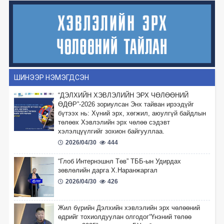
ШИНЭЭР НЭМЭГДСЭН
“ДЭЛХИЙН ХЭВЛЭЛИЙН ЭРХ ЧӨЛӨӨНИЙ
ӨДӨР”-2026 зориулсан Энх тайван ирээдүйг
бүтээх нь: Хүний эрх, хөгжил, аюулгүй байдлын
төлөөх Хэвлэлийн эрх чөлөө сэдэвт
хэлэлцүүлгийг зохион байгууллаа.
2026/04/30
444
“Глоб Интернэшнл Төв” ТББ-ын Удирдах
зөвлөлийн дарга Х.Наранжаргал
2026/04/30
426
Жил бүрийн Дэлхийн хэвлэлийн эрх чөлөөний
өдрийг тохиолдуулан олгодог“Үнэний төлөө