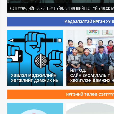
СЭТГҮҮЛЧДИЙН ЭСРЭГ ГЭМТ ҮЙЛДЭЛ ЯЛ ШИЙТГЭЛГҮЙ ҮЛДЭЖ Б
МЭДЭЭЛЭЛТЭЙ ИРГЭН ХҮЧ
ИЛ ТОД,
ХЭВЛЭЛ МЭДЭЭЛЛИЙН
САЙН ЗАСАГЛАЛЫГ
ХӨГЖЛИЙГ ДЭМЖИХ НЬ
ХӨХИҮЛЭН ДЭМЖИХ 
ИРГЭНИЙ ТӨЛӨӨ СЭТГҮҮЛ