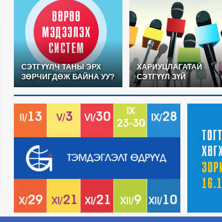
СЭТГҮҮЛЧ ТАНЫ ЭРХ
ХАРИУЦЛАГАТАЙ
ЗӨРЧИГДӨЖ БАЙНА УУ?
СЭТГҮҮЛ ЗҮЙ