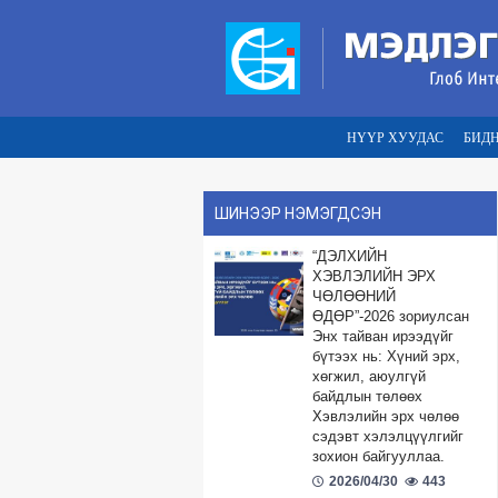
НҮҮР ХУУДАС
БИД
ШИНЭЭР НЭМЭГДСЭН
“ДЭЛХИЙН
ХЭВЛЭЛИЙН ЭРХ
ЧӨЛӨӨНИЙ
ӨДӨР”-2026 зориулсан
Энх тайван ирээдүйг
бүтээх нь: Хүний эрх,
хөгжил, аюулгүй
байдлын төлөөх
Хэвлэлийн эрх чөлөө
сэдэвт хэлэлцүүлгийг
зохион байгууллаа.
2026/04/30
443