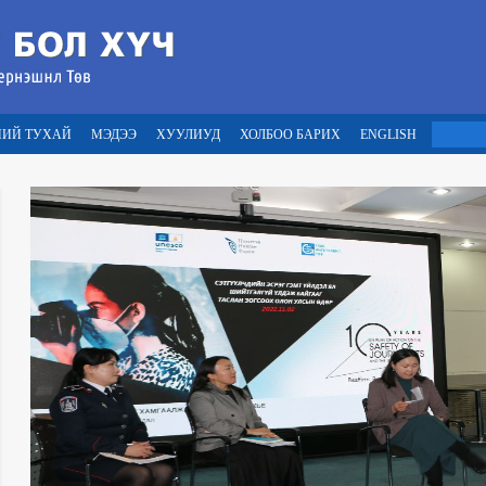
НИЙ ТУХАЙ
МЭДЭЭ
ХУУЛИУД
ХОЛБОО БАРИХ
ENGLISH