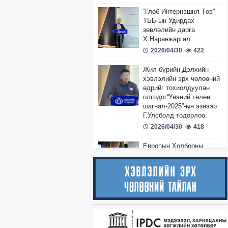
“Глоб Интернэшнл Төв”
ТББ-ын Удирдах
зөвлөлийн дарга
Х.Наранжаргал
2026/04/30
422
Жил бүрийн Дэлхийн
хэвлэлийн эрх чөлөөний
өдрийг тохиолдуулан
олгодог“Үнэний төлөө
шагнал-2025”-ын эзнээр
Г.Улсболд тодорлоо.
2026/04/30
418
Европын Холбооны
Элчин Сайд Ина
Марчюлёните -
Нээлтийн үг
2026/04/30
385
Огцруулах нь төгсгөл биш
2026/03/11
355