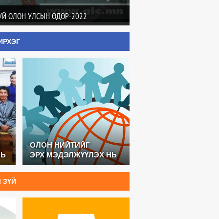
УЙ ОЛОН УЛСЫН ӨДӨР-2022
ИРХЭГ
ОЛОН НИЙТИЙГ
НЬ
ЭРХ МЭДЭЛЖҮҮЛЭХ НЬ
 ЗҮЙ